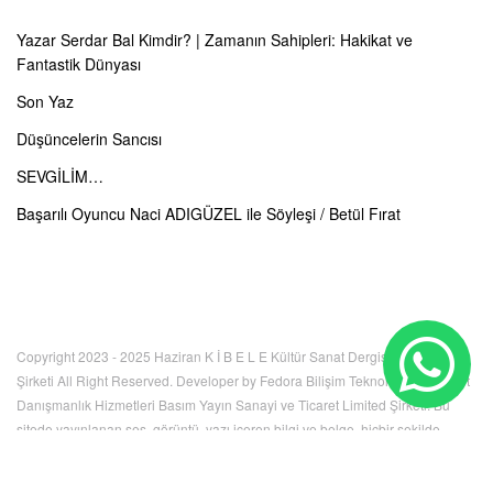
Yazar Serdar Bal Kimdir? | Zamanın Sahipleri: Hakikat ve
Fantastik Dünyası
Son Yaz
Düşüncelerin Sancısı
SEVGİLİM…
Başarılı Oyuncu Naci ADIGÜZEL ile Söyleşi / Betül Fırat
Copyright 2023 - 2025 Haziran K İ B E L E Kültür Sanat Dergisi Limited
Şirketi All Right Reserved. Developer by Fedora Bilişim Teknolojileri İnternet
Danışmanlık Hizmetleri Basım Yayın Sanayi ve Ticaret Limited Şirketi. Bu
sitede yayınlanan ses, görüntü, yazı içeren bilgi ve belge, hiçbir şekilde
kullanılamaz, izinsiz kopyalanamaz. Tüm hakları K İ B E L E Kültür Sanat
Dergisi Limited Şirketi'ne aittir.