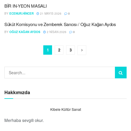
BİR IN-YEON MASALI
BY
ECENUR.HINCER
21 MAYIS 2026
0
Sükût Komisyonu ve Zemberek Sancısı / Oğuz Kağan Aydos
BY
OĞUZ KAĞAN AYDOS
2 NISAN 2026
0
1
2
3
Hakkımızda
Kibele Kültür Sanat
Merhaba sevgili okur.