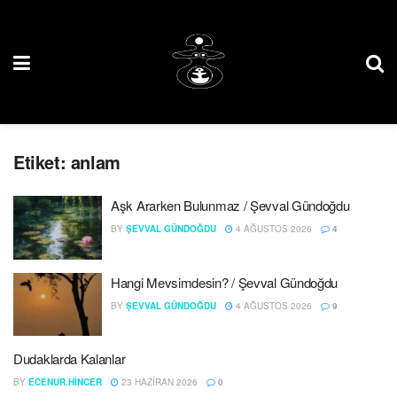
Etiket:
anlam
Aşk Ararken Bulunmaz / Şevval Gündoğdu
BY
ŞEVVAL GÜNDOĞDU
4 AĞUSTOS 2026
4
Hangi Mevsimdesin? / Şevval Gündoğdu
BY
ŞEVVAL GÜNDOĞDU
4 AĞUSTOS 2026
9
Dudaklarda Kalanlar
BY
ECENUR.HINCER
23 HAZIRAN 2026
0