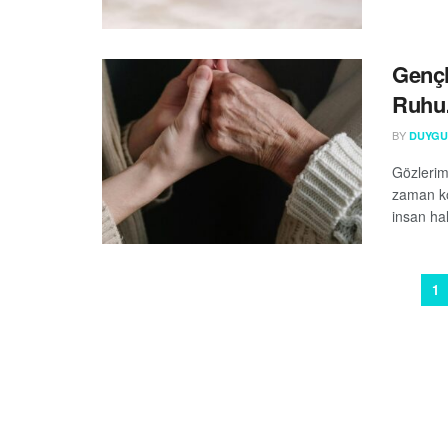
Gençl
Ruhu…
BY
DUYGU 
Gözlerim
zaman ko
insan hal
1