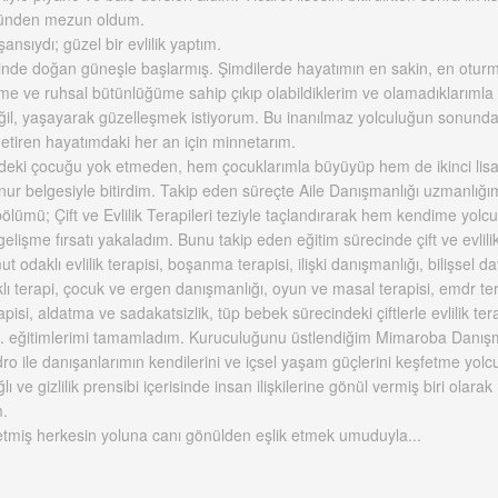
münden mezun oldum.
ansıydı; güzel bir evlilik yaptım.
çinde doğan güneşle başlarmış. Şimdilerde hayatımın en sakin, en otur
e ve ruhsal bütünlüğüme sahip çıkıp olabildiklerim ve olamadıklarımla b
eğil, yaşayarak güzelleşmek istiyorum. Bu inanılmaz yolculuğun sonunda
etiren hayatımdaki her an için minnetarım.
eki çocuğu yok etmeden, hem çocuklarımla büyüyüp hem de ikinci lis
ur belgesiyle bitirdim. Takip eden süreçte Aile Danışmanlığı uzmanlığı
bölümü; Çift ve Evlilik Terapileri teziyle taçlandırarak hem kendime yolc
elişme fırsatı yakaladım. Bunu takip eden eğitim sürecinde çift ve evlilik 
odaklı evlilik terapisi, boşanma terapisi, ilişki danışmanlığı, bilişsel da
klı terapi, çocuk ve ergen danışmanlığı, oyun ve masal terapisi, emdr ter
erapisi, aldatma ve sadakatsizlik, tüp bebek sürecindeki çiftlerle evlilik ter
i vb. eğitimlerimi tamamladım. Kuruculuğunu üstlendiğim Mimaroba Danışm
o ile danışanlarımın kendilerini ve içsel yaşam güçlerini keşfetme yolc
ı ve gizlilik prensibi içerisinde insan ilişkilerine gönül vermiş biri olarak
m.
miş herkesin yoluna canı gönülden eşlik etmek umuduyla...