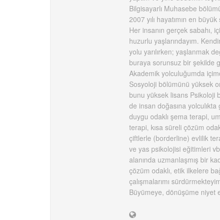
Bilgisayarlı Muhasebe bölü
2007 yılı hayatımın en büyük ş
Her insanın gerçek sabahı, i
huzurlu yaşlarındayım. Kendim
yolu yarılırken; yaşlanmak d
buraya sorunsuz bir şekilde g
Akademik yolculuğumda içimd
Sosyoloji bölümünü yüksek on
bunu yüksek lisans Psikoloji 
de insan doğasına yolculıkta g
duygu odaklı şema terapi, umut 
terapi, kısa süreli çözüm oda
çiftlerle (borderline) evlilik t
ve yas psikolojisi eğitimler
alanında uzmanlaşmış bir kadr
çözüm odaklı, etik ilkelere bağl
çalışmalarımı sürdürmekteyi
Büyümeye, dönüşüme niyet et