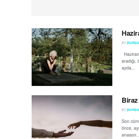
Hazir
BY
DUYGU 
Haziran…
aradığı, 
ayda...
Biraz
BY
DUYGU 
Son cüml
önce, ay
anason..