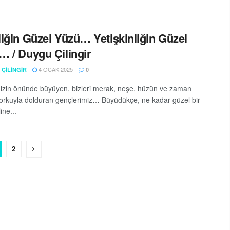
iğin Güzel Yüzü… Yetişkinliğin Güzel
 / Duygu Çilingir
4 OCAK 2025
ÇİLİNGİR
0
izin önünde büyüyen, bizleri merak, neşe, hüzün ve zaman
rkuyla dolduran gençlerimiz… Büyüdükçe, ne kadar güzel bir
ine...
2