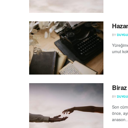
Hazan
BY
DUYGU 
Yüreğime
umut kok
Biraz
BY
DUYGU 
Son cüml
önce, ay
anason..