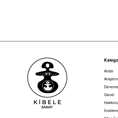
Kategor
Anlatı
Araştır
Denem
Genel
Hakkımı
İncelem