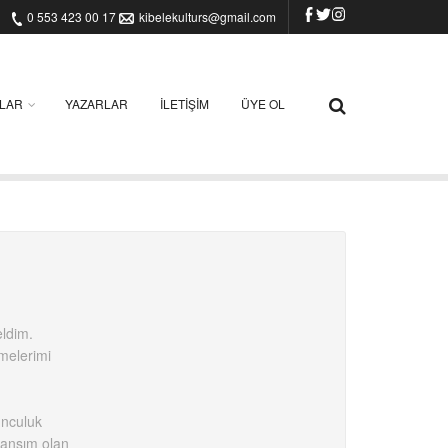
0 553 423 00 17
kibelekulturs@gmail.com
ILAR
YAZARLAR
İLETIŞIM
ÜYE OL
eldim.
melerimi
unculuk
isansım olan