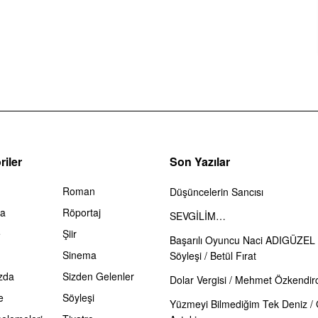
iler
Son Yazılar
Roman
Düşüncelerin Sancısı
ma
Röportaj
SEVGİLİM…
e
Şiir
Başarılı Oyuncu Naci ADIGÜZEL 
Sinema
Söyleşi / Betül Fırat
zda
Sizden Gelenler
Dolar Vergisi / Mehmet Özkendirc
e
Söyleşi
Yüzmeyi Bilmediğim Tek Deniz /