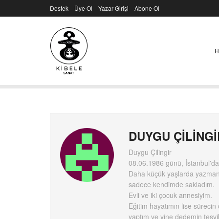
Destek
Üye Ol
Yazar Girişi
Abone Ol
H
DUYGU ÇİLİNGİ
Duygu Çilingir
08.06.1986 günü, İstanbul'da 
Daha küçük yaşlarda yazmanın
sadece kendimde sakladım.
Evli ve iki çocuk annesiyim.
Eğitim hayatımın lise sürecin
yaptım ve yine dedemin teşviki