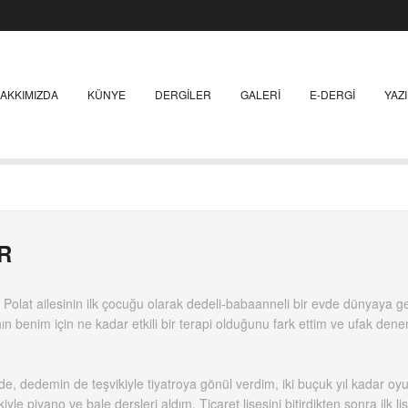
AKKIMIZDA
KÜNYE
DERGILER
GALERI
E-DERGI
YAZ
R
Polat ailesinin ilk çocuğu olarak dedeli-babaanneli bir evde dünyaya g
 benim için ne kadar etkili bir terapi olduğunu fark ettim ve ufak dene
 de, dedemin de teşvikiyle tiyatroya gönül verdim, iki buçuk yıl kadar oy
yle piyano ve bale dersleri aldım. Ticaret lisesini bitirdikten sonra ilk l