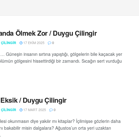
anda Ölmek Zor / Duygu Çilingir
17 EKIM 2025
ÇİLİNGİR
0
 Güneşin insanın sırtına yapıştığı, gölgelerin bile kaçacak yer
ölümün gölgesini hissettirdiği bir zamandı. Sıcağın sert vurduğu
 Eksik / Duygu Çilingir
17 MART 2025
ÇİLİNGİR
0
esi okunmasın diye yakılır mı kitaplar? İçilmişse gözlerin daha
nı bakabilir misin dalgalara? Ağustos’un orta yeri uzaktan
.