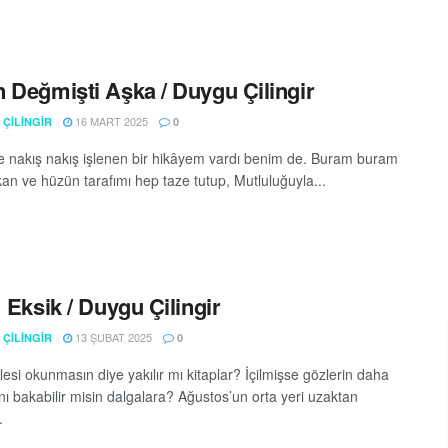
 Değmişti Aşka / Duygu Çilingir
16 MART 2025
ÇİLİNGİR
0
 nakış nakış işlenen bir hikâyem vardı benim de. Buram buram
an ve hüzün tarafımı hep taze tutup, Mutluluğuyla...
 Eksik / Duygu Çilingir
13 ŞUBAT 2025
ÇİLİNGİR
0
esi okunmasın diye yakılır mı kitaplar? İçilmişse gözlerin daha
nı bakabilir misin dalgalara? Ağustos’un orta yeri uzaktan
.