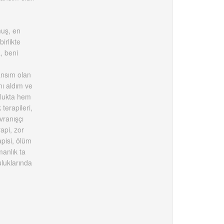
muş, en
irlikte
, beni
ansım olan
mı aldım ve
ulukta hem
terapileri,
vranışçı
api, zor
apisi, ölüm
anlık ta
uluklarında