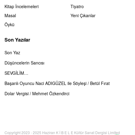
Kitap İncelemeleri
Tiyatro
Masal
Yeni Çıkanlar
Öykü
Son Yazılar
Son Yaz
Düşüncelerin Sancısı
SEVGİLİM…
Başarılı Oyuncu Naci ADIGÜZEL ile Söyleşi / Betül Fırat
Dolar Vergisi / Mehmet Özkendirci
Copyright 2023 - 2025 Haziran K İ B E L E Kültür Sanat Dergisi Limited