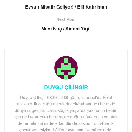
Eyvah Misafir Geliyor! / Elif Kahriman
Next Post
Mavi Kuş / Sinem Yiğit
DUYGU ÇİLİNGİR
Duygu Çilingir 08.06.1986 günü, İstanbul'da Polat
ailesinin ilk çocuğu olarak dedeli-babaanneli bir evde
dünyaya geldim. Daha küçük yaşlarda yazmanın benim
için ne kadar etkili bir terapi olduğunu fark ettim ve ufak
denemelerimi sadece kendimde sakladım. Evli ve iki
çocuk annesiyim. Eğitim hayatımın lise sürecin de,