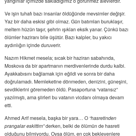
yangınlar içimizde sakladığımız o görünmez alevlerdir.
Ve işin tuhafı bazı insanlar öldüğünde mevsimler değişir.
Yaz bir daha eskisi gibi olmaz. Gün batımları buruklaşır,
meltem hüzün taşır, şehrin ışıkları eksik yanar. Çünkü bazı
ölümler haziranı bile üşütür. Bazı kalpler, bu yakıcı
aydınlığın içinde duruverir.
Nazım Hikmet mesela; sıcak bir haziran sabahında,
Moskova da bir apartmanın merdivenlerinde durdu kalbi.
Ayakkabısını bağlamak için eğildi ve sonra bir daha
doğrulamadı. Memleketine dönmeden, denizini, güneşini,
sevdiklerini göremeden öldü. Pasaportuna “vatansız”
yazılmıştı, ama şiirleri bu vatanın vicdanı olmaya devam
etti.
Ahmed Arif mesela, başka bir yara… O
“hasretinden
prangalar eskittim”
derken, belki de ölümün de hasreti
olduğunu bilmiyordu. Oysa ölüm, en çok bekleyenlere