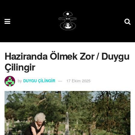
Haziranda Ölmek Zor / Duygu
Çilingir
by
DUYGU ÇİLİNGİR
17 Ekim 2025