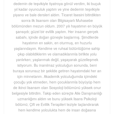
dedemin de teşvikiyle tiyatroya gönül verdim, iki buçuk
yıl kadar oyunculuk yaptım ve yine dedemin teşvikiyle
piyano ve bale dersleri aldım. Ticaret lisesini bitirdikten
sonra ilk lisansım olan Bilgisayarlı Muhasebe
bölümünden mezun oldum. 2007 yılı hayatımın en büyük
şansıydı; güzel bir evlilik yaptım. Her insanın gerçek
sabahı, içinde doğan güneşle başlarmış. Şimdilerde
hayatımın en sakin, en oturmuş, en huzurlu
yaşlarındayım. Kendime ve ruhsal bütünlüğüme sahip
çıkıp olabildiklerim ve olamadıklarımla birlikte yolu
yarılırken; yaşlanmak değil, yaşayarak güzelleşmek
istiyorum. Bu inanılmaz yolculuğun sonunda, beni
buraya sorunsuz bir şekilde getiren hayatımdaki her an
için minnetarım. Akademik yolculuğumda içimdeki
çocuğu yok etmeden, hem çocuklarımla büyüyüp hem
de ikinci lisansım olan Sosyoloji bölümünü yüksek onur
belgesiyle bitirdim. Takip eden süreçte Aile Danışmanlığı
uzmanlığımı aldım ve bunu yüksek lisans Psikoloji
bölümü; Çift ve Evlilik Terapileri teziyle taçlandırarak
hem kendime yolculukta hem de insan doğasına