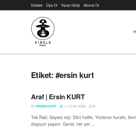
Destek
Üye Ol
Yazar Girişi
Abone Ol
H
Etiket:
#ersin kurt
Araf | Ersin KURT
BY
11 OCAK 2026
ERSIN KURT
0
Tek Rab; Sayısız elçi, Dört halife, Yüzlerce hurafe; 
düşüyor yaşam. Gerisi, her yer ...