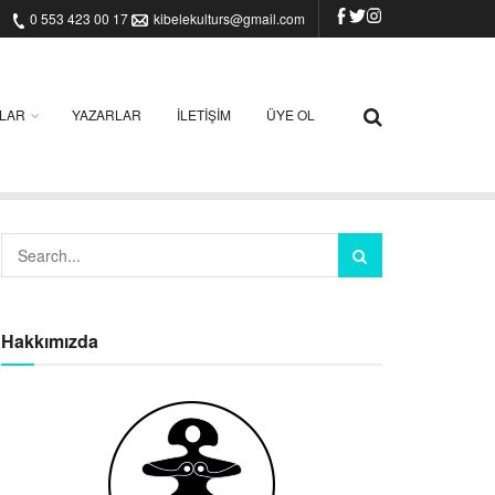
0 553 423 00 17
kibelekulturs@gmail.com
ILAR
YAZARLAR
İLETIŞIM
ÜYE OL
Hakkımızda