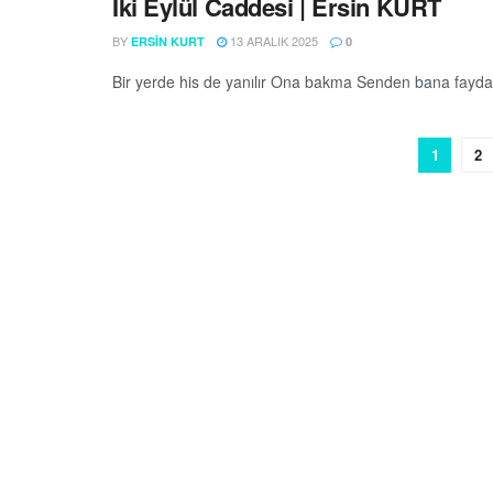
İki Eylül Caddesi | Ersin KURT
BY
13 ARALIK 2025
ERSIN KURT
0
Bir yerde his de yanılır Ona bakma Senden bana fayda 
1
2