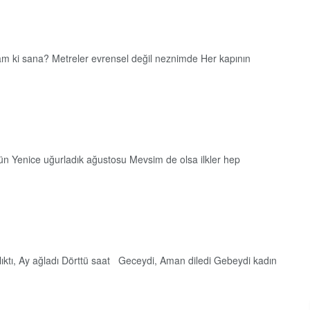
yam ki sana? Metreler evrensel değil neznimde Her kapının
r gün Yenice uğurladık ağustosu Mevsim de olsa ilkler hep
nlıktı, Ay ağladı Dörttü saat Geceydi, Aman diledi Gebeydi kadın