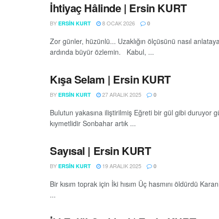
İhtiyaç Hâlinde | Ersin KURT
BY
8 OCAK 2026
ERSIN KURT
0
Zor günler, hüzünlü... Uzaklığın ölçüsünü nasıl anlata
ardında büyür özlemin. Kabul, ...
Kışa Selam | Ersin KURT
BY
27 ARALIK 2025
ERSIN KURT
0
Bulutun yakasına iliştirilmiş Eğreti bir gül gibi duruyo
kıymetlidir Sonbahar artık ...
Sayısal | Ersin KURT
BY
19 ARALIK 2025
ERSIN KURT
0
Bir kısım toprak için İki hısım Üç hasmını öldürdü Kara
...