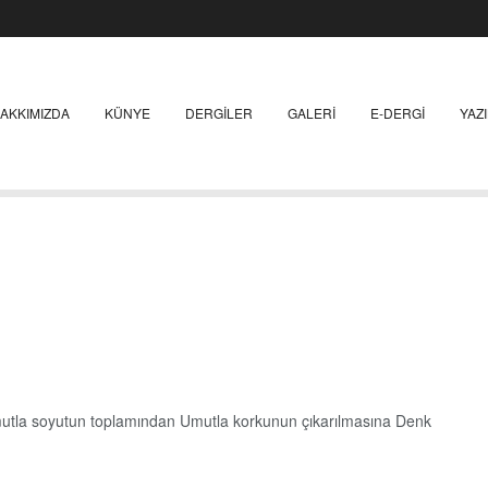
AKKIMIZDA
KÜNYE
DERGILER
GALERI
E-DERGI
YAZ
Somutla soyutun toplamından Umutla korkunun çıkarılmasına Denk