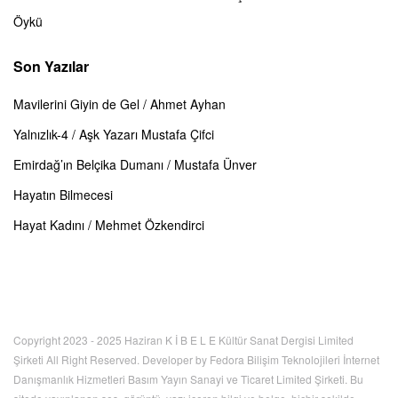
Öykü
Son Yazılar
Mavilerini Giyin de Gel / Ahmet Ayhan
Yalnızlık-4 / Aşk Yazarı Mustafa Çifci
Emirdağ’ın Belçika Dumanı / Mustafa Ünver
Hayatın Bilmecesi
Hayat Kadını / Mehmet Özkendirci
Copyright 2023 - 2025 Haziran K İ B E L E Kültür Sanat Dergisi Limited
Şirketi All Right Reserved. Developer by Fedora Bilişim Teknolojileri İnternet
Danışmanlık Hizmetleri Basım Yayın Sanayi ve Ticaret Limited Şirketi. Bu