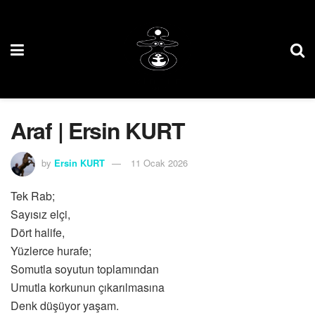
Araf | Ersin KURT
by
Ersin KURT
11 Ocak 2026
Tek Rab;
Sayısız elçi,
Dört halife,
Yüzlerce hurafe;
Somutla soyutun toplamından
Umutla korkunun çıkarılmasına
Denk düşüyor yaşam.