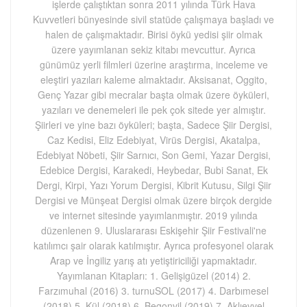
işlerde çalıştıktan sonra 2011 yılında Türk Hava
Kuvvetleri bünyesinde sivil statüde çalışmaya başladı ve
halen de çalışmaktadır. Birisi öykü yedisi şiir olmak
üzere yayımlanan sekiz kitabı mevcuttur. Ayrıca
günümüz yerli filmleri üzerine araştırma, inceleme ve
eleştiri yazıları kaleme almaktadır. Aksisanat, Oggito,
Genç Yazar gibi mecralar başta olmak üzere öyküleri,
yazıları ve denemeleri ile pek çok sitede yer almıştır.
Şiirleri ve yine bazı öyküleri; başta, Sadece Şiir Dergisi,
Caz Kedisi, Eliz Edebiyat, Virüs Dergisi, Akatalpa,
Edebiyat Nöbeti, Şiir Sarnıcı, Son Gemi, Yazar Dergisi,
Edebice Dergisi, Karakedi, Heybedar, Bubi Sanat, Ek
Dergi, Kirpi, Yazı Yorum Dergisi, Kibrit Kutusu, Silgi Şiir
Dergisi ve Münşeat Dergisi olmak üzere birçok dergide
ve internet sitesinde yayımlanmıştır. 2019 yılında
düzenlenen 9. Uluslararası Eskişehir Şiir Festivali'ne
katılımcı şair olarak katılmıştır. Ayrıca profesyonel olarak
Arap ve İngiliz yarış atı yetiştiriciliği yapmaktadır.
Yayımlanan Kitapları: 1. Gelişigüzel (2014) 2.
Farzımuhal (2016) 3. turnuSOL (2017) 4. Darbımesel
(2018) 5. Kül (2018) 6. Begonvil (2019) 7. Aklıevvel