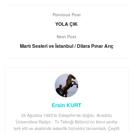
Previous Post
YOLA ÇIK
Next Post
Martı Sesleri ve İstanbul / Dilara Pınar Arıç
Ersin KURT
26 Ağustos 1983'te Eskişehir'de doğdu. Anadolu
Üniversitesi Radyo - Tv Tekniği Bölümü'nü ikinci sınıfta
terk etti ve akabinde askerlik hizmetini tamamladı. Çeşitli