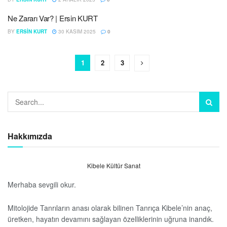
Ne Zararı Var? | Ersin KURT
BY
ERSIN KURT
30 KASIM 2025
0
1
2
3
Hakkımızda
Kibele Kültür Sanat
Merhaba sevgili okur.
Mitolojide Tanrıların anası olarak bilinen Tanrıça Kibele’nin anaç,
üretken, hayatın devamını sağlayan özelliklerinin uğruna inandık.