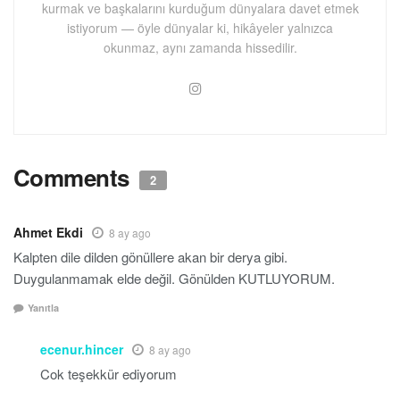
kurmak ve başkalarını kurduğum dünyalara davet etmek
istiyorum — öyle dünyalar ki, hikâyeler yalnızca
okunmaz, aynı zamanda hissedilir.
Comments
2
Ahmet Ekdi
8 ay ago
Kalpten dile dilden gönüllere akan bir derya gibi.
Duygulanmamak elde değil. Gönülden KUTLUYORUM.
Yanıtla
ecenur.hincer
8 ay ago
Cok teşekkür ediyorum