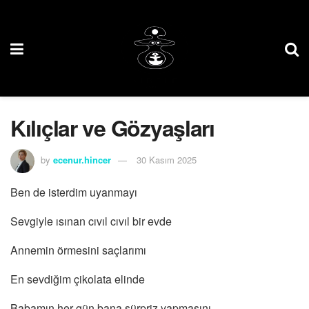
Kılıçlar ve Gözyaşları
by
ecenur.hincer
30 Kasım 2025
Ben de isterdim uyanmayı
Sevgiyle ısınan cıvıl cıvıl bir evde
Annemin örmesini saçlarımı
En sevdiğim çikolata elinde
Babamın her gün bana sürpriz yapmasını