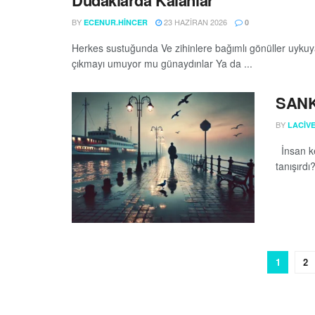
BY
23 HAZIRAN 2026
ECENUR.HINCER
0
Herkes sustuğunda Ve zihinlere bağımlı gönüller uyku
çıkmayı umuyor mu günaydınlar Ya da ...
SANK
BY
LACIVE
İnsan ke
tanışırdı
1
2