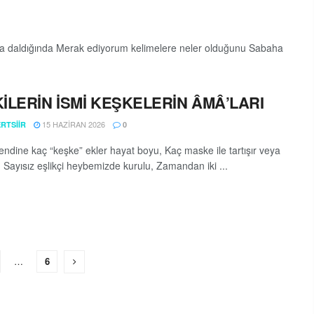
ya daldığında Merak ediyorum kelimelere neler olduğunu Sabaha
İLERİN İSMİ KEŞKELERİN ÂMÂ’LARI
15 HAZIRAN 2026
RTSIIR
0
ndine kaç “keşke” ekler hayat boyu, Kaç maske ile tartışır veya
? Sayısız eşlikçi heybemizde kurulu, Zamandan iki ...
…
6