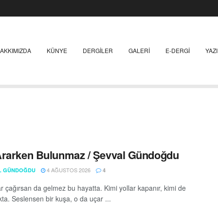
AKKIMIZDA
KÜNYE
DERGILER
GALERI
E-DERGI
YAZ
rarken Bulunmaz / Şevval Gündoğdu
4 AĞUSTOS 2026
L GÜNDOĞDU
4
ar çağırsan da gelmez bu hayatta. Kimi yollar kapanır, kimi de
kta. Seslensen bir kuşa, o da uçar ...