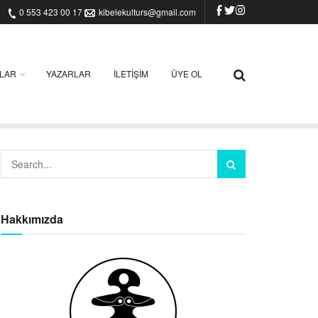
0 553 423 00 17
kibelekulturs@gmail.com
ILAR
YAZARLAR
İLETIŞIM
ÜYE OL
Hakkımızda