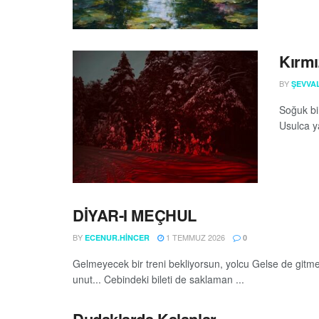
Kırmı
BY
ŞEVVA
Soğuk bir
Usulca ya
DİYAR-I MEÇHUL
BY
1 TEMMUZ 2026
ECENUR.HINCER
0
Gelmeyecek bir treni bekliyorsun, yolcu Gelse de gitme
unut... Cebindeki bileti de saklaman ...
Dudaklarda Kalanlar