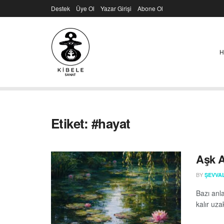
Destek
Üye Ol
Yazar Girişi
Abone Ol
H
Etiket:
#hayat
Aşk A
BY
ŞEVVA
Bazı anl
kalır uza