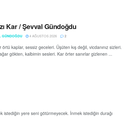
zı Kar / Şevval Gündoğdu
4 AĞUSTOS 2026
L GÜNDOĞDU
2
 örtü kaplar, sessiz geceleri. Üşüten kış değil, vicdanınız sizleri.
ğar gökten, kalbimin sesleri. Kar örter sanırlar gizlenen ...
k istediğin yere seni götürmeyecek. İnmek istediğin durağı