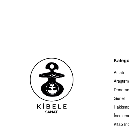
Kategor
Anlatı
Araştır
Denem
Genel
Hakkımı
İncelem
Kitap İn