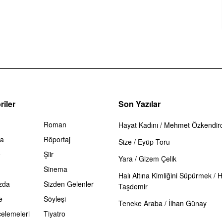
iler
Son Yazılar
Roman
Hayat Kadını / Mehmet Özkendirc
ma
Röportaj
Size / Eyüp Toru
e
Şiir
Yara / Gizem Çelik
Sinema
Halı Altına Kimliğini Süpürmek / 
zda
Sizden Gelenler
Taşdemir
e
Söyleşi
Teneke Araba / İlhan Günay
celemeleri
Tiyatro