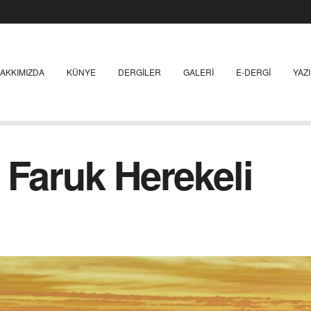
AKKIMIZDA
KÜNYE
DERGILER
GALERI
E-DERGI
YAZ
 Faruk Herekeli