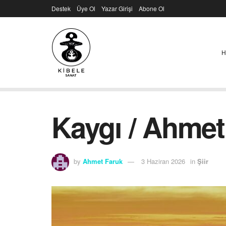
Destek
Üye Ol
Yazar Girişi
Abone Ol
H
Kaygı / Ahmet
by
Ahmet Faruk
3 Haziran 2026
in
Şiir