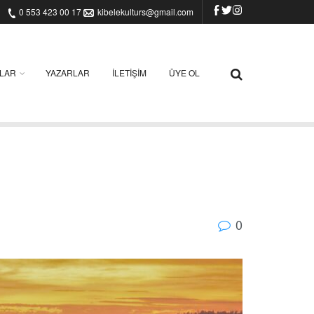
0 553 423 00 17
kibelekulturs@gmail.com
ILAR
YAZARLAR
İLETIŞIM
ÜYE OL
0