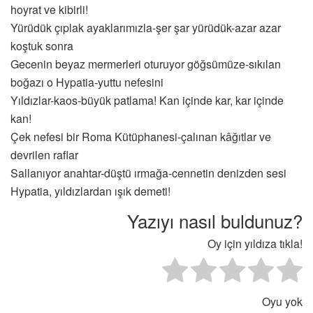
hoyrat ve kibirli!
Yürüdük çıplak ayaklarımızla-şer şar yürüdük-azar azar
koştuk sonra
Gecenin beyaz mermerleri oturuyor göğsümüze-sıkılan
boğazı o Hypatia-yuttu nefesini
Yıldızlar-kaos-büyük patlama! Kan içinde kar, kar içinde
kan!
Çek nefesi bir Roma Kütüphanesi-çalınan kâğıtlar ve
devrilen raflar
Sallanıyor anahtar-düştü ırmağa-cennetin denizden sesi
Hypatia, yıldızlardan ışık demeti!
Yazıyı nasıl buldunuz?
Oy için yıldıza tıkla!
Oyu yok