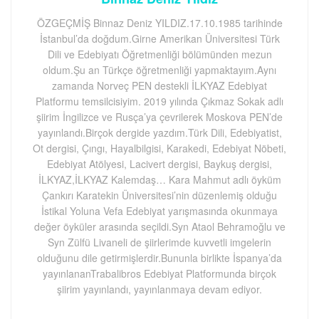
ÖZGEÇMİŞ Binnaz Deniz YILDIZ.17.10.1985 tarihinde
İstanbul’da doğdum.Girne Amerikan Üniversitesi Türk
Dili ve Edebiyatı Öğretmenliği bölümünden mezun
oldum.Şu an Türkçe öğretmenliği yapmaktayım.Aynı
zamanda Norveç PEN destekli İLKYAZ Edebiyat
Platformu temsilcisiyim. 2019 yılında Çıkmaz Sokak adlı
şiirim İngilizce ve Rusça’ya çevrilerek Moskova PEN’de
yayınlandı.Birçok dergide yazdım.Türk Dili, Edebiyatist,
Ot dergisi, Çıngı, Hayalbilgisi, Karakedi, Edebiyat Nöbeti,
Edebiyat Atölyesi, Lacivert dergisi, Baykuş dergisi,
İLKYAZ,İLKYAZ Kalemdaş… Kara Mahmut adlı öyküm
Çankırı Karatekin Üniversitesi’nin düzenlemiş olduğu
İstikal Yoluna Vefa Edebiyat yarışmasında okunmaya
değer öyküler arasında seçildi.Syn Ataol Behramoğlu ve
Syn Zülfü Livaneli de şiirlerimde kuvvetli imgelerin
olduğunu dile getirmişlerdir.Bununla birlikte İspanya’da
yayınlananTrabalibros Edebiyat Platformunda birçok
şiirim yayınlandı, yayınlanmaya devam ediyor.