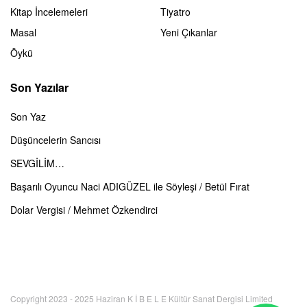
Kitap İncelemeleri
Tiyatro
Masal
Yeni Çıkanlar
Öykü
Son Yazılar
Son Yaz
Düşüncelerin Sancısı
SEVGİLİM…
Başarılı Oyuncu Naci ADIGÜZEL ile Söyleşi / Betül Fırat
Dolar Vergisi / Mehmet Özkendirci
Copyright 2023 - 2025 Haziran K İ B E L E Kültür Sanat Dergisi Limited