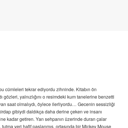
 bu cümleleri tekrar ediyordu zihninde. Kitabın ön
gözleri, yalnızlığını o resimdeki kum tanelerine benzetti
n saat olmalıydı, öylece ilerliyordu… Gecenin sessizliği
irdap gibiydi daldıkça daha derine çeken ve insanı
ne kadar getiren. Yan sehpanın üzerinde duran çalar
ş, tutma yeri hafif paslanmış, ortasında bir Mickey Mouse