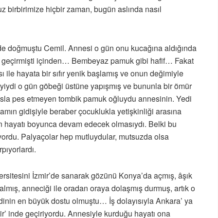
 birbirimize hiçbir zaman, bugün aslında nasıl
r’ de doğmuştu Cemil. Annesi o gün onu kucağına aldığında
 geçirmişti içinden… Bembeyaz pamuk gibi hafif… Fakat
ile hayata bir sıfır yenik başlamış ve onun değimiyle
iyiydi o gün göbeği üstüne yapışmış ve bununla bir ömür
asla pes etmeyen tombik pamuk oğluydu annesinin. Yedi
ın gidişiyle beraber çocuklukla yetişkinliği arasına
ün hayatı boyunca devam edecek olmasıydı. Belki bu
viyordu. Palyaçolar hep mutluydular, mutsuzda olsa
pıyorlardı.
versitesini İzmir’de sanarak gözünü Konya’da açmış, âşık
almış, anneciği ile oradan oraya dolaşmış durmuş, artık o
endinin en büyük dostu olmuştu… İş dolayısıyla Ankara’ ya
hir’ inde geçiriyordu. Annesiyle kurduğu hayatı ona