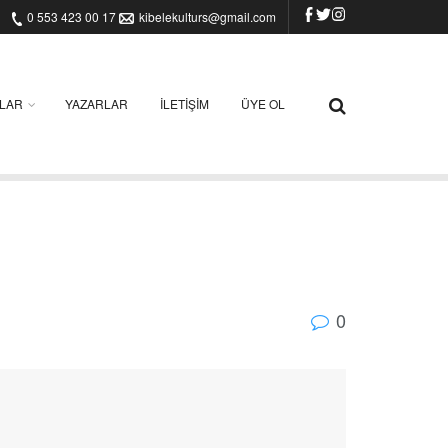
0 553 423 00 17
kibelekulturs@gmail.com
ILAR
YAZARLAR
İLETIŞIM
ÜYE OL
0