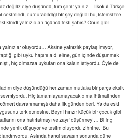
iz değiliz diye düşündü, tüm şehir yalnız… İlkokul Türkçe
i cekimledi, durdurabildiği bir şey değildi bu, istemsizce
ki kimdi yalnız olan üçüncü tekil şahıs? Onun gibi
irse yalnızlar oluyordu… Aksine yalnızlık paylaşılmıyor,
aptığı gibi uyku hapını aldı eline, gün içinde düşünmek
mişti, hiç olmazsa uykuları ona kalsın istiyordu. Öyle de
ladım diye düşündüğü her zaman mutlaka bir parça eksik
 sevmiyordu. Hiç tamamlayamayacak olma ihtimalinden
cömert davranmamıştı daha ilk günden beri. Ya da eski
uygusunu terk etmesine. Beyni hınzır küçük bir çocuk gibi
flarını ona hatırlatmayı ve zayıf düşürmeyi… Bilinç
içinde yenik düşüyor ve teslim oluyordu zihnine. Bu
dlandırıyordu. Aslında hangi savaşın sonunda güne