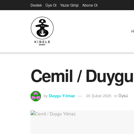
Destek
Üye Ol
Yazar Girişi
Abone Ol
H
Cemil / Duygu
by
Duygu Yılmaz
20 Şubat 2025
in
Öykü