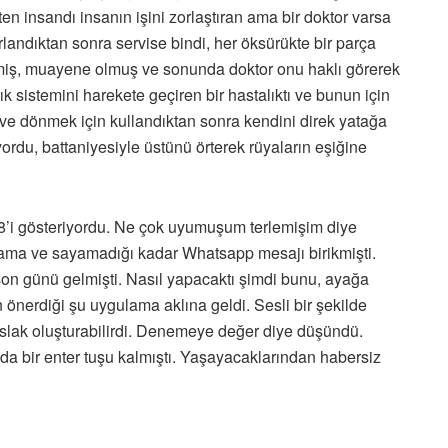
n insandı insanın işini zorlaştıran ama bir doktor varsa
landıktan sonra servise bindi, her öksürükte bir parça
elmiş, muayene olmuş ve sonunda doktor onu haklı görerek
k sistemini harekete geçiren bir hastalıktı ve bunun için
 eve dönmek için kullandıktan sonra kendini direk yatağa
yordu, battaniyesiyle üstünü örterek rüyaların eşiğine
8’i gösteriyordu. Ne çok uyumuşum terlemişim diye
rama ve sayamadığı kadar Whatsapp mesajı birikmişti.
 son günü gelmişti. Nasıl yapacaktı şimdi bunu, ayağa
 önerdiği şu uygulama aklına geldi. Sesli bir şekilde
aslak oluşturabilirdi. Denemeye değer diye düşündü.
nda bir enter tuşu kalmıştı. Yaşayacaklarından habersiz