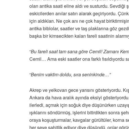
olan antika saati eline aldı ve susturdu. Sevdiği ş
eskicilerden anılar satın alarak geçiriyordu. Çünk
için aldıkları. Ne çok anı ne çok hayat biriktirmişi
antika biblolar, saatler ve taş plaklarına göz ge
başka bir kimsecikten kalan fareli saatinin alar
“
Bu fareli saat tam sana göre Cemil! Zamanı Kemi
Cemil… Ama eski saatler ona farklı fısıldıyordu s
“
Benim vaktim doldu, sıra seninkinde…”
Akrep ve yelkovan gece yarısını gösteriyordu. Kış
Ankara da hava aralık ayında eksiyi gösteriyordu
ilerledi, açmak için soğuk diye düşünürken uzayıp
ışıklarını söndürmüş, işlerini bitirdikten sonra şeh
oraya koşuşturmalar, kavgalar gürültüler, korna 
her şeye şahitlik ediyor diye düşündü, onlar görüyo