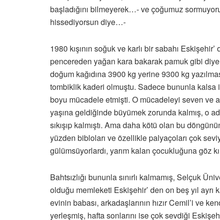
başladığını bilmeyerek…- ve çoğumuz sormuyoruz
hissediyorsun diye…-
1980 kışının soğuk ve karlı bir sabahı Eskişehi
pencereden yağan kara bakarak pamuk gibi diye
doğum kağıdına 3900 kg yerine 9300 kg yazılması 
tombiklik kaderi olmuştu. Sadece bununla kalsa 
boyu mücadele etmişti. O mücadeleyi seven ve 
yaşına geldiğinde büyümek zorunda kalmış, o adam
sıkışıp kalmıştı. Ama daha kötü olan bu döngün
yüzden bibloları ve özellikle palyaçoları çok se
gülümsüyorlardı, yarım kalan çocukluğuna göz kır
Bahtsızlığı bununla sınırlı kalmamış, Selçuk Üni
olduğu memleketi Eskişehir’ den on beş yıl ayrı k
evinin babası, arkadaşlarının hızır Cemil’i ve k
yerleşmiş, hafta sonlarını ise çok sevdiği Eskişe