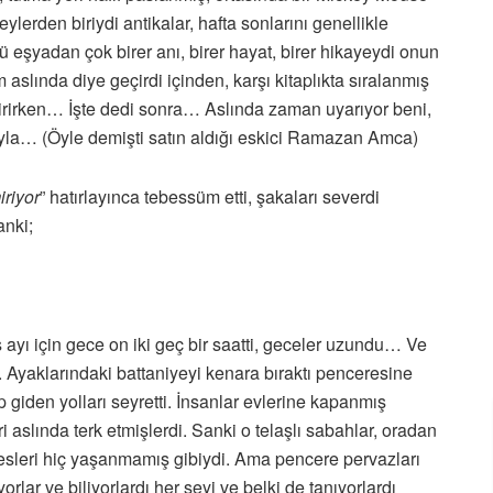
eylerden biriydi antikalar, hafta sonlarını genellikle
ü eşyadan çok birer anı, birer hayat, birer hikayeydi onun
m aslında diye geçirdi içinden, karşı kitaplıkta sıralanmış
zdirirken… İşte dedi sonra… Aslında zaman uyarıyor beni,
mıyla… (Öyle demişti satın aldığı eskici Ramazan Amca)
riyor
” hatırlayınca tebessüm etti, şakaları severdi
anki;
 ayı için gece on iki geç bir saatti, geceler uzundu… Ve
. Ayaklarındaki battaniyeyi kenara bıraktı penceresine
 giden yolları seyretti. İnsanlar evlerine kapanmış
ri aslında terk etmişlerdi. Sanki o telaşlı sabahlar, oradan
sesleri hiç yaşanmamış gibiydi. Ama pencere pervazları
rlar ve biliyorlardı her şeyi ve belki de tanıyorlardı