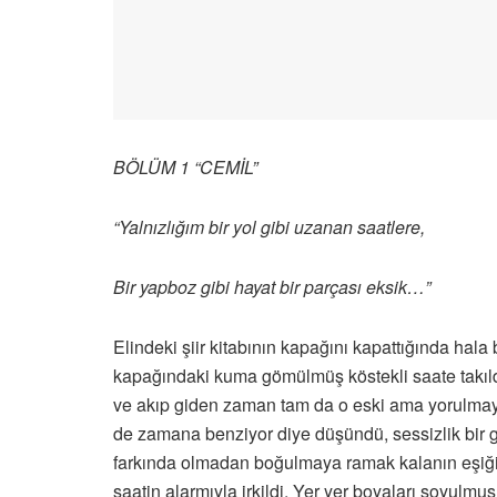
BÖLÜM 1 “CEMİL”
“Yalnızlığım bir yol gibi uzanan saatlere,
Bir yapboz gibi hayat bir parçası eksik…”
Elindeki şiir kitabının kapağını kapattığında hala
kapağındaki kuma gömülmüş köstekli saate takıldı 
ve akıp giden zaman tam da o eski ama yorulmaya
de zamana benziyor diye düşündü, sessizlik bir g
farkında olmadan boğulmaya ramak kalanın eşiği
saatin alarmıyla irkildi. Yer yer boyaları soyulmu