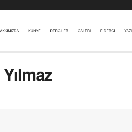
AKKIMIZDA
KÜNYE
DERGILER
GALERI
E-DERGI
YAZ
 Yılmaz