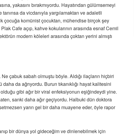
çasına, yakasını bırakmıyordu. Hayatından gülümsemeyi
ile tanınsa da vicdanıyla yargılamaktan ve adaletli
ik çocuğa komünist çocuktan, mühendise birçok şey
 Plak Cafe açıp, kahve kokularının arasında esnaf Cemil
ktörün modern köleleri arasında çoktan yerini almıştı
 Ne çabuk sabah olmuştu böyle. Aldığı ilaçların hiçbiri
aha da ağrıyordu. Burun tıkanıklığı hayat kalitesini
lduğu gibi ağır bir viral enfeksiyonun eşiğindeydi yine.
 zaten, sanki daha ağır geçiyordu. Halbuki dün doktora
ssetmezsen yarın gel bir daha muayene eder, öyle rapor
nıp bir dünya yol gideceğim ve dinlenebilmek için