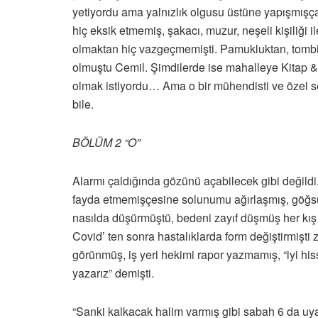
yetiyordu ama yalnızlık olgusu üstüne yapışmış
hiç eksik etmemiş, şakacı, muzur, neşeli kişiliği 
olmaktan hiç vazgeçmemişti. Pamukluktan, tomb
olmuştu Cemil. Şimdilerde ise mahalleye Kitap &
olmak istiyordu… Ama o bir mühendisti ve özel se
bile.
BÖLÜM 2 “O”
Alarmı çaldığında gözünü açabilecek gibi değildi.
fayda etmemişçesine solunumu ağırlaşmış, göğsü d
nasılda düşürmüştü, bedeni zayıf düşmüş her kış o
Covid’ ten sonra hastalıklarda form değiştirmişti
görünmüş, iş yeri hekimi rapor yazmamış, “iyi hi
yazarız” demişti.
“Sanki kalkacak halim varmış gibi sabah 6 da uya