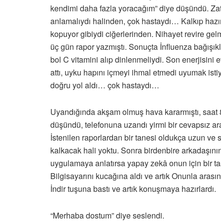
kendimi daha fazla yoracağım” diye düşündü. Zate
anlamalıydı halinden, çok hastaydı… Kalkıp hazır
kopuyor gibiydi ciğerlerinden. Nihayet revire g
üç gün rapor yazmıştı. Sonuçta İnfluenza bağışıklı
bol C vitamini alıp dinlenmeliydi. Son enerjisini
attı, uyku hapını içmeyi ihmal etmedi uyumak isti
doğru yol aldı… çok hastaydı…
Uyandığında akşam olmuş hava kararmıştı, saat 
düşündü, telefonuna uzandı yirmi bir cevapsız a
İstenilen raporlardan bir tanesi oldukça uzun ve
kalkacak hali yoktu. Sonra birdenbire arkadaşının
uygulamaya anlatırsa yapay zekâ onun için bir t
Bilgisayarını kucağına aldı ve artık Onunla arası
İndir tuşuna bastı ve artık konuşmaya hazırlardı.
“Merhaba dostum” diye seslendi.