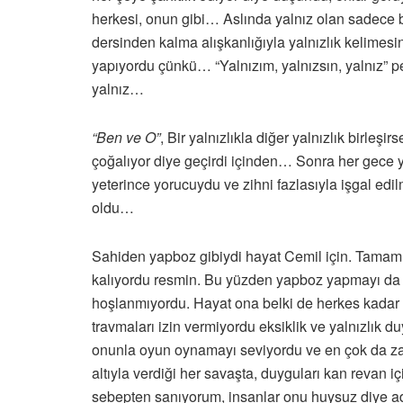
herkesi, onun gibi… Aslında yalnız olan sadece b
dersinden kalma alışkanlığıyla yalnızlık kelimesin
yapıyordu çünkü… “Yalnızım, yalnızsın, yalnız” pe
yalnız…
“Ben ve O”
, Bir yalnızlıkla diğer yalnızlık birleş
çoğalıyor diye geçirdi içinden… Sonra her gece y
yeterince yorucuydu ve zihni fazlasıyla işgal edil
oldu…
Sahiden yapboz gibiydi hayat Cemil için. Tamam
kalıyordu resmin. Bu yüzden yapboz yapmayı da
hoşlanmıyordu. Hayat ona belki de herkes kadar 
travmaları izin vermiyordu eksiklik ve yalnızlık d
onunla oyun oynamayı seviyordu ve en çok da zaa
altıyla verdiği her savaşta, duyguları kan revan 
sebepten sanıyorum, insanlar onu huysuz diye a