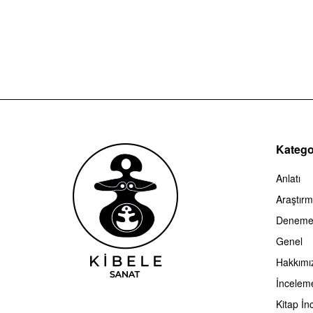
Kategor
Anlatı
Araştır
Denem
Genel
Hakkımı
İncelem
Kitap İn