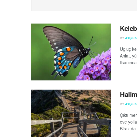
Keleb
BY
AYŞE 
Uç uç kel
Anlat, yü
lisanınca,
Halim
BY
AYŞE 
Çıktı me
eve yolla
Biraz da.