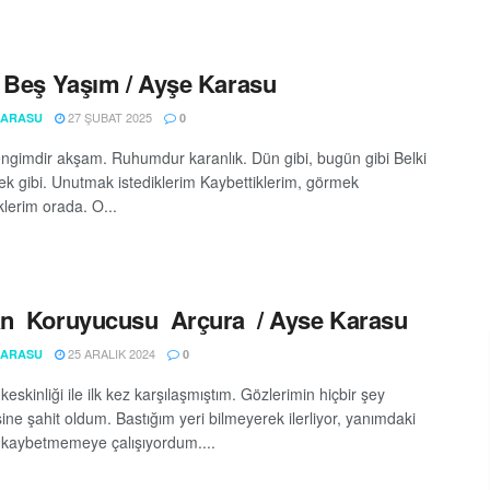
 Beş Yaşım / Ayşe Karasu
27 ŞUBAT 2025
KARASU
0
ngimdir akşam. Ruhumdur karanlık. Dün gibi, bugün gibi Belki
ek gibi. Unutmak istediklerim Kaybettiklerim, görmek
klerim orada. O...
n Koruyucusu Arçura / Ayse Karasu
25 ARALIK 2024
KARASU
0
eskinliği ile ilk kez karşılaşmıştım. Gözlerimin hiçbir şey
ine şahit oldum. Bastığım yeri bilmeyerek ilerliyor, yanımdaki
ı kaybetmemeye çalışıyordum....