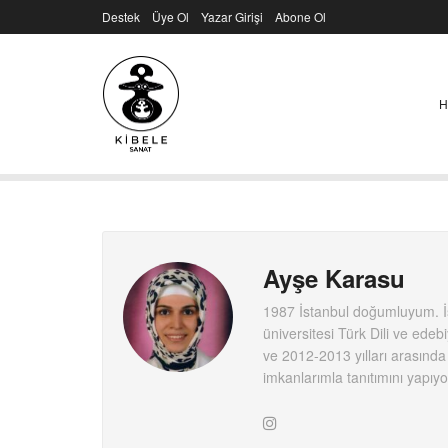
Destek
Üye Ol
Yazar Girişi
Abone Ol
H
Ayşe Karasu
1987 İstanbul doğumluyum. İst
üniversitesi Türk Dili ve edeb
ve 2012-2013 yılları arasında
imkanlarımla tanıtımını yapıy