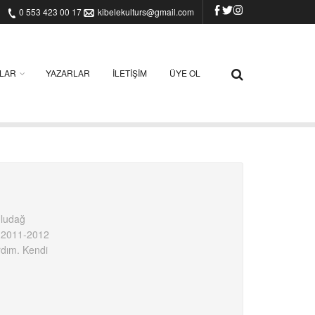
0 553 423 00 17
kibelekulturs@gmail.com
ILAR
YAZARLAR
İLETIŞIM
ÜYE OL
Uludağ
m. 2011-2012
rdım. Kendi