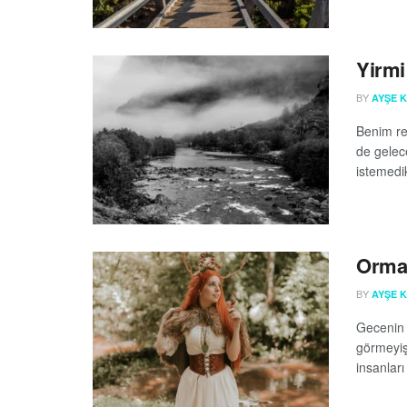
Yirmi
BY
AYŞE 
Benim re
de gelec
istemedi
Orma
BY
AYŞE 
Gecenin k
görmeyiş
insanlar