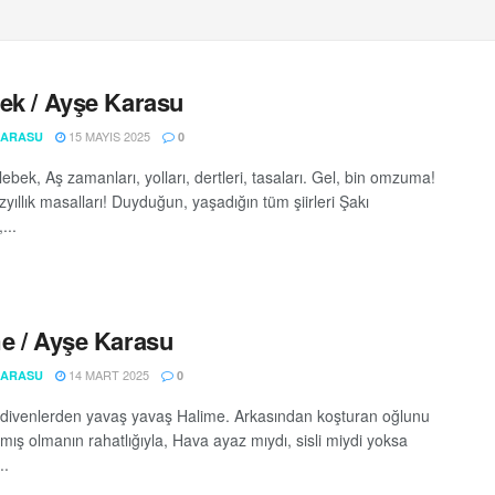
ek / Ayşe Karasu
15 MAYIS 2025
KARASU
0
ebek, Aş zamanları, yolları, dertleri, tasaları. Gel, bin omzuma!
zyıllık masalları! Duyduğun, yaşadığın tüm şiirleri Şakı
...
e / Ayşe Karasu
14 MART 2025
KARASU
0
rdivenlerden yavaş yavaş Halime. Arkasından koşturan oğlunu
mış olmanın rahatlığıyla, Hava ayaz mıydı, sisli miydi yoksa
..