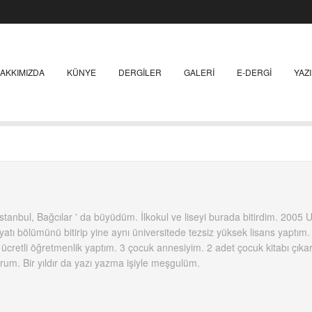
AKKIMIZDA
KÜNYE
DERGILER
GALERI
E-DERGI
YAZ
anbul, Bağcılar ' da büyüdüm. İlkokul ve liseyi burada bitirdim. 2005 
iyatı bölümünü bitirip yine aynı üniversitede tezsiz yüksek lisans yaptı
 ücretli öğretmenlik yaptım. 3 çocuk annesiyim. 2 adet çocuk kitabı çıka
orum. Bir yıldır da yazı yazma işiyle meşgulüm.