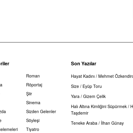
iler
Son Yazılar
Roman
Hayat Kadını / Mehmet Özkendirc
ma
Röportaj
Size / Eyüp Toru
e
Şiir
Yara / Gizem Çelik
Sinema
Halı Altına Kimliğini Süpürmek / 
zda
Sizden Gelenler
Taşdemir
e
Söyleşi
Teneke Araba / İlhan Günay
celemeleri
Tiyatro