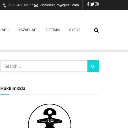
0 553 423 00 17
kibelekulturs@gmail.com
ILAR
YAZARLAR
İLETIŞIM
ÜYE OL
Hakkımızda