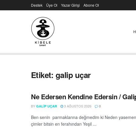
Destek
Üye Ol
Yazar Girişi
Abone Ol
H
Etiket:
galip uçar
Ne Edersen Kendine Edersin / Gali
BY
3 AĞUSTOS 2026
GALIP UÇAR
0
Ben senin parmaklarına değmedim ki Neden yasemenler
çimler bitsin en ferahından Yeşil ...