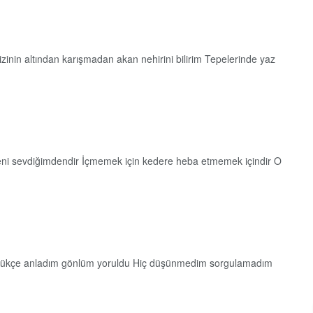
inin altından karışmadan akan nehirini bilirim Tepelerinde yaz
ni sevdiğimdendir İçmemek için kedere heba etmemek içindir O
ördükçe anladım gönlüm yoruldu Hiç düşünmedim sorgulamadım