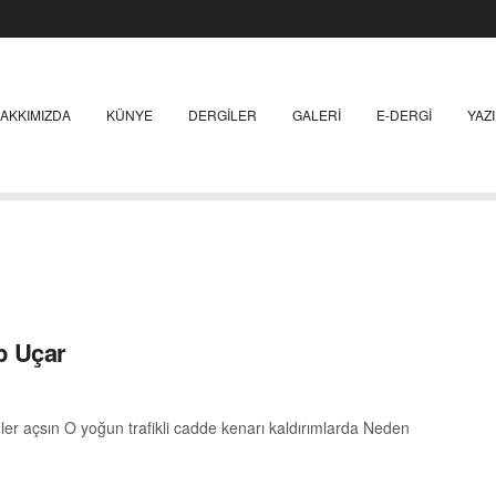
AKKIMIZDA
KÜNYE
DERGILER
GALERI
E-DERGI
YAZ
p Uçar
 açsın O yoğun trafikli cadde kenarı kaldırımlarda Neden