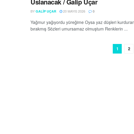
Uslanacak / Galip Uçar
BY
20 MAYIS 2026
GALIP UÇAR
0
Yağmur yağıyordu yüreğime Oysa yaz düşleri kurduran
bırakmış Sözleri umursamaz olmuştum Renklerin ...
1
2