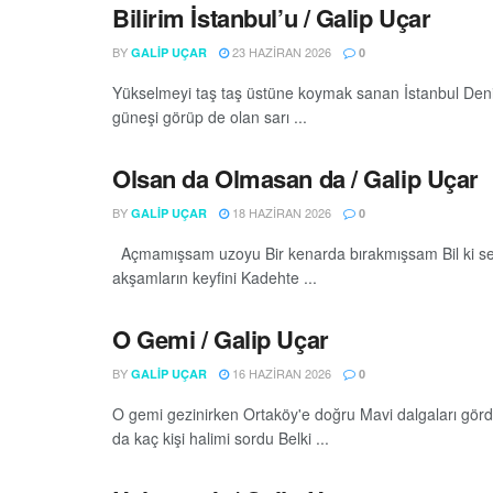
Bilirim İstanbul’u / Galip Uçar
BY
23 HAZIRAN 2026
GALIP UÇAR
0
Yükselmeyi taş taş üstüne koymak sanan İstanbul Deniz
güneşi görüp de olan sarı ...
Olsan da Olmasan da / Galip Uçar
BY
18 HAZIRAN 2026
GALIP UÇAR
0
Açmamışsam uzoyu Bir kenarda bırakmışsam Bil ki se
akşamların keyfini Kadehte ...
O Gemi / Galip Uçar
BY
16 HAZIRAN 2026
GALIP UÇAR
0
O gemi gezinirken Ortaköy'e doğru Mavi dalgaları g
da kaç kişi halimi sordu Belki ...