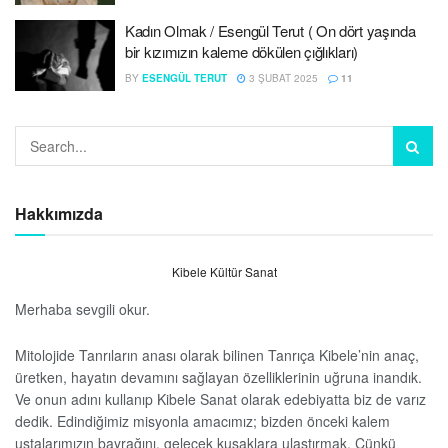
Kadın Olmak / Esengül Terut ( On dört yaşında
bir kızımızın kaleme dökülen çığlıkları)
BY
ESENGÜL TERUT
3 ŞUBAT 2025
11
Hakkımızda
Kibele Kültür Sanat
Merhaba sevgili okur.
Mitolojide Tanrıların anası olarak bilinen Tanrıça Kibele’nin anaç,
üretken, hayatın devamını sağlayan özelliklerinin uğruna inandık.
Ve onun adını kullanıp Kibele Sanat olarak edebiyatta biz de varız
dedik. Edindiğimiz misyonla amacımız; bizden önceki kalem
ustalarımızın bayrağını, gelecek kuşaklara ulaştırmak. Çünkü