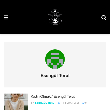
Esengül Terut
Kadın Olmak / Esengül Terut
BY
ESENGÜL TERUT
11 ŞUBAT 2025
0