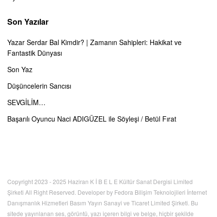
Son Yazılar
Yazar Serdar Bal Kimdir? | Zamanın Sahipleri: Hakikat ve
Fantastik Dünyası
Son Yaz
Düşüncelerin Sancısı
SEVGİLİM…
Başarılı Oyuncu Naci ADIGÜZEL ile Söyleşi / Betül Fırat
Copyright 2023 - 2025 Haziran K İ B E L E Kültür Sanat Dergisi Limited
Şirketi All Right Reserved. Developer by Fedora Bilişim Teknolojileri İnternet
Danışmanlık Hizmetleri Basım Yayın Sanayi ve Ticaret Limited Şirketi. Bu
sitede yayınlanan ses, görüntü, yazı içeren bilgi ve belge, hiçbir şekilde