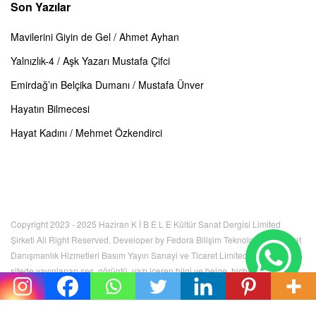
Son Yazılar
Mavilerini Giyin de Gel / Ahmet Ayhan
Yalnızlık-4 / Aşk Yazarı Mustafa Çifci
Emirdağ’ın Belçika Dumanı / Mustafa Ünver
Hayatın Bilmecesi
Hayat Kadını / Mehmet Özkendirci
Copyright 2023 - 2025 Haziran K İ B E L E Kültür Sanat Dergisi Limited
Şirketi All Right Reserved. Developer by Fedora Bilişim Teknolojileri İnternet
Danışmanlık Hizmetleri Basım Yayın Sanayi ve Ticaret Limited Şirketi. Bu
sitede yayınlanan ses, görüntü, yazı içeren bilgi ve belge, hiçbir şekilde
kullanılamaz, izinsiz kopyalanamaz. Tüm hakları K İ B E L E Kültür Sanat
Dergisi Limited Şirketi'ne aittir.