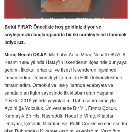
Betül FIRAT:
Öncelikle hoş geldiniz diyor ve
söyleşimizin başlangıcında bir iki cümleyle sizi tanımak
istiyoruz.
‎Miraç Necati OKAY:
Merhaba Adım Miraç Necati OKAY. 5
Kasım 1999 yılında Hatay’ın İskenderun ilçesinde dünyaya
geldim. İlkokul, ortaokul ve liseyi İskenderun ilçesinde
tamamladım. Üniversiteyi Çorum da Hitit Üniversitesinde
tamamladım. Ortaokul ve lise yıllarında edebiyata ve
sanata olan ilgim sayesinde ilk kitabım olan Yaşama
Zevkini 2019 yılında yayınladım. Daha sonra sırasıyla
Aydınlığa Yolculuk, Üniversitede Bir Yıl, Fırıncı Çocuk,
Karmaşık Bir His, Nasreddin Hoca ile Miraç, Kitaplar
Dünyası, İçimdeki Mısralar, Bal Patili Cookie ve son eserim
olan Ruhumdaki Kıyamet kitabımı yayınladım. Yazdığım