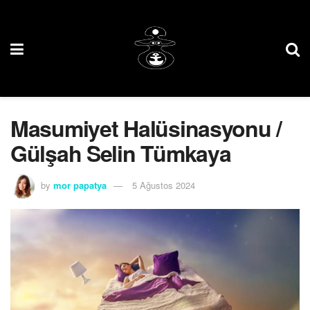
Masumiyet Halüsinasyonu /
Gülşah Selin Tümkaya
by
mor papatya
5 Ağustos 2024