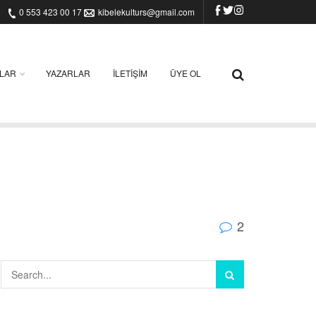
0 553 423 00 17
kibelekulturs@gmail.com
ILAR
YAZARLAR
İLETIŞIM
ÜYE OL
2