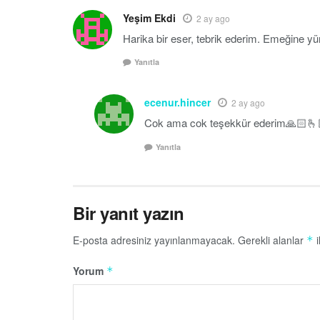
Yeşim Ekdi
2 ay ago
Harika bir eser, tebrik ederim. Emeğine y
Yanıtla
ecenur.hincer
2 ay ago
Cok ama cok teşekkür ederim🙏🏻🫰
Yanıtla
Bir yanıt yazın
E-posta adresiniz yayınlanmayacak.
Gerekli alanlar
i
*
Yorum
*