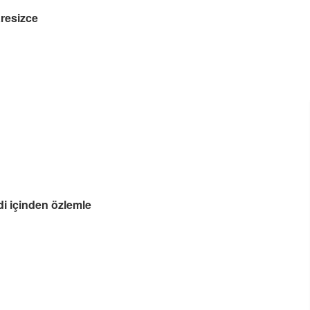
aresizce
i içinden özlemle