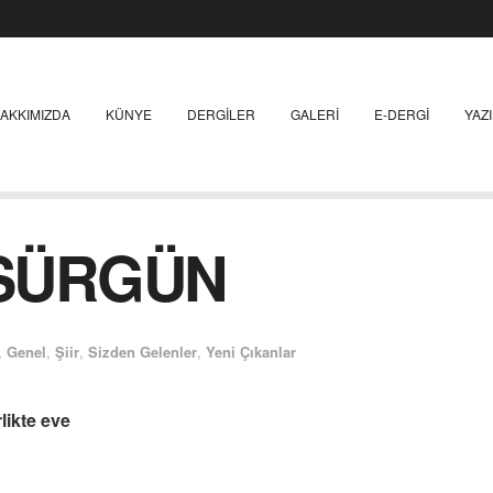
AKKIMIZDA
KÜNYE
DERGILER
GALERI
E-DERGI
YAZ
SÜRGÜN
,
Genel
,
Şiir
,
Sizden Gelenler
,
Yeni Çıkanlar
likte eve