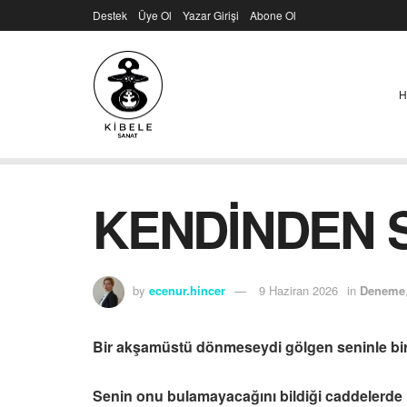
Destek
Üye Ol
Yazar Girişi
Abone Ol
H
KENDİNDEN 
by
ecenur.hincer
9 Haziran 2026
in
Deneme
Bir akşamüstü dönmeseydi gölgen seninle bir
Senin onu bulamayacağını bildiği caddelerde