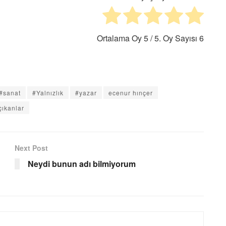
Ortalama Oy
5
/ 5. Oy Sayısı
6
#sanat
#Yalnızlık
#yazar
ecenur hınçer
çıkanlar
Next Post
Neydi bunun adı bilmiyorum