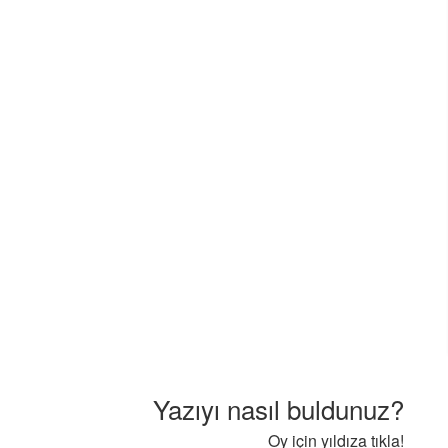
Yazıyı nasıl buldunuz?
Oy için yıldıza tıkla!