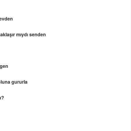
 evden
aklaşır mıydı senden
lgen
oluna gururla
n?