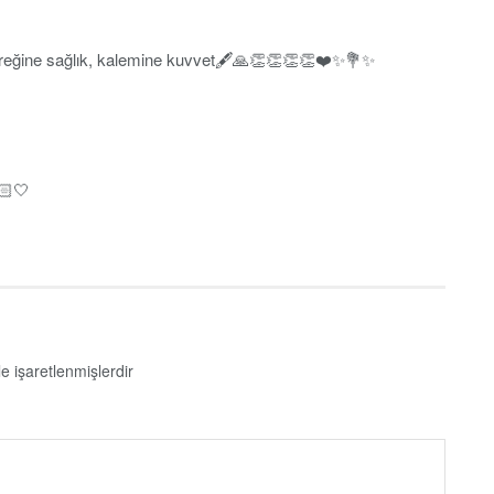
üreğine sağlık, kalemine kuvvet🖋🙏👏👏👏👏❤️✨️💐✨️
🏻🤍
le işaretlenmişlerdir