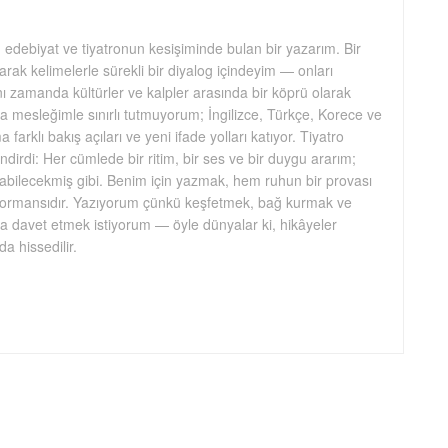
, edebiyat ve tiyatronun kesişiminde bulan bir yazarım. Bir
larak kelimelerle sürekli bir diyalog içindeyim — onları
ynı zamanda kültürler ve kalpler arasında bir köprü olarak
a mesleğimle sınırlı tutmuyorum; İngilizce, Türkçe, Korece ve
farklı bakış açıları ve yeni ifade yolları katıyor. Tiyatro
dirdi: Her cümlede bir ritim, bir ses ve bir duygu ararım;
abilecekmiş gibi. Benim için yazmak, hem ruhun bir provası
formansıdır. Yazıyorum çünkü keşfetmek, bağ kurmak ve
 davet etmek istiyorum — öyle dünyalar ki, hikâyeler
 hissedilir.