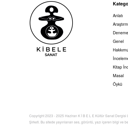
Kategor
Anlatı
Araştır
Denem
Genel
Hakkımı
İncelem
Kitap İn
Masal
Öykü
Copyright 2023 - 2025 Haziran K İ B E L E Kültür Sanat Dergisi 
Şirketi. Bu sitede yayınlanan ses, görüntü, yazı içeren bilgi ve b