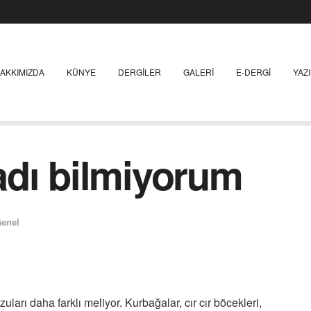
AKKIMIZDA
KÜNYE
DERGILER
GALERI
E-DERGI
YAZ
adı bilmiyorum
enel
ları daha farklı meliyor. Kurbağalar, cır cır böcekleri,