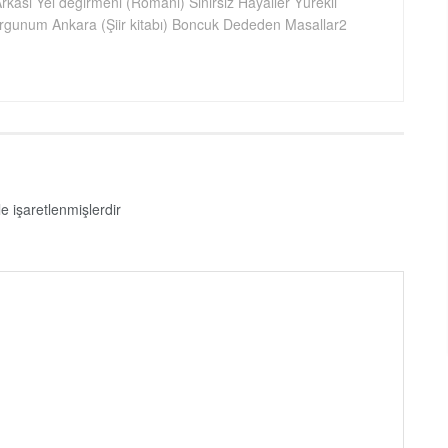
rkası Yel değirmeni (Romanı) Sınırsız Hayaller Yürekli
orgunum Ankara (Şiir kitabı) Boncuk Dededen Masallar2
le işaretlenmişlerdir