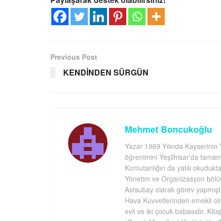
Previous Post
KENDİNDEN SÜRGÜN
Mehmet Boncukoğlu
Yazar 1969 Yılında Kayserinin Y
öğrenimini Yeşilhisar’da tamam
Komutanlığın da yatılı okudukt
Yönetim ve Organizasyon bölüm
Astsubay olarak görev yapmıştı
Hava Kuvvetlerinden emekli ol
evli ve iki çocuk babasıdır. Kit