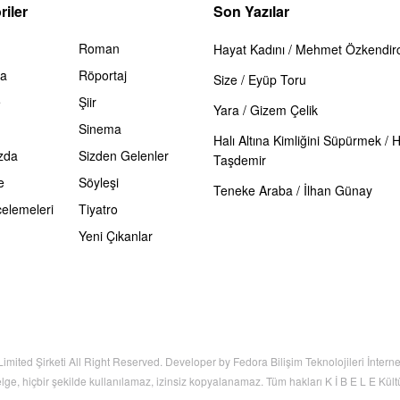
iler
Son Yazılar
Roman
Hayat Kadını / Mehmet Özkendirc
ma
Röportaj
Size / Eyüp Toru
e
Şiir
Yara / Gizem Çelik
Sinema
Halı Altına Kimliğini Süpürmek / 
zda
Sizden Gelenler
Taşdemir
e
Söyleşi
Teneke Araba / İlhan Günay
celemeleri
Tiyatro
Yeni Çıkanlar
Limited Şirketi All Right Reserved. Developer by Fedora Bilişim Teknolojileri İnter
elge, hiçbir şekilde kullanılamaz, izinsiz kopyalanamaz. Tüm hakları K İ B E L E Kültür