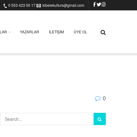
0 553 423 00 17
kibelekulturs@gmail.com
ILAR
YAZARLAR
İLETIŞIM
ÜYE OL
0