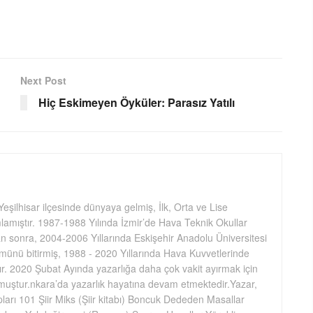
Next Post
Hiç Eskimeyen Öyküler: Parasız Yatılı
eşilhisar ilçesinde dünyaya gelmiş, İlk, Orta ve Lise
lamıştır. 1987-1988 Yılında İzmir’de Hava Teknik Okullar
an sonra, 2004-2006 Yıllarında Eskişehir Anadolu Üniversitesi
ünü bitirmiş, 1988 - 2020 Yıllarında Hava Kuvvetlerinde
r. 2020 Şubat Ayında yazarlığa daha çok vakit ayırmak için
muştur.nkara’da yazarlık hayatına devam etmektedir.Yazar,
apları 101 Şiir Miks (Şiir kitabı) Boncuk Dededen Masallar