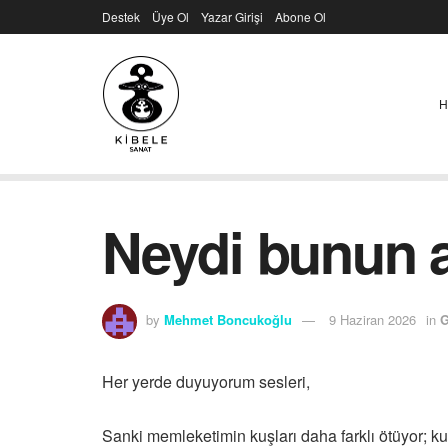
Destek
Üye Ol
Yazar Girişi
Abone Ol
H
Neydi bunun 
by
Mehmet Boncukoğlu
9 Haziran 2026
in
G
Her yerde duyuyorum sesleri,
Sanki memleketimin kuşları daha farklı ötüyor; kuzu