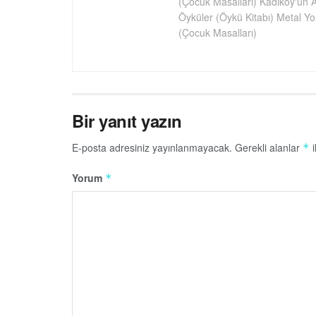
(Çocuk Masalları) Kadıköy'ün A
Öyküler (Öykü Kitabı) Metal Y
(Çocuk Masalları)
Bir yanıt yazın
E-posta adresiniz yayınlanmayacak.
Gerekli alanlar
i
*
Yorum
*