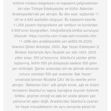
kültürel mirasını belgeleyen en kapsamlı çalışmalardan
biri olan Türkiye Edebiyatçılar ve Kültür Adamları
Ansiklopedisi'nde yer almıştır. Bu dev eser, toplamda 11
cilt ve 4.840 sayfadan oluşuyor. Bu kapsamlı eserde,
11.200 yazarın biyografisine yer veriliyor ve bunlardan
5.500'ünün biyografileri, fotoğraflarıyla birlikte sunuluyor.
(Kaynak: https://cumha.com.tr/ask-sairi-mustafa-cifci-
11-ciltlik-dev-ansiklopedide-yer-aldi02.06.2025)
İstanbul Şiirleri Antolojisi, 2003- Aşk Yazarı Edebiyatın İz
Bırakan İsimleriyle Aynı Seçkide yer aldı.1453- 2003
yılları arası, 550 yıl boyunca, İstanbul’a yazılan şiirler
toplanmış, fethin 550 yılı dolayısıyla sadece 550 şaire
yer verilmiştir. Şairler arasından biri de şiirinde dönemin
ruhunu yansıtan 550 şair arasında “Aşk Yazarı”
unvanıyla tanınan Mustafa Çifci ’de bu eserde yerini
almıştır. “Beklenen Gün” adlı şiiriyle emek, aşk ve özlem
temalarını İstanbul’un taşına toprağına duyulan özlemle
birlikte, göçmen emeği ve aşkı bir arada işleyen şair,
yalnızca bir aşkın değil, Anadolu’dan İstanbul’a uzanan
bir hayat mücadelesinin de aynı zamanda şiirsel bir