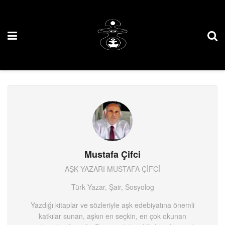
Mustafa Çifci
AŞK YAZARI MUSTAFA ÇİFCİ
Türk Yazar, Şair, Sosyolog
Yazdığı kitaplar ve sözleriyle aşk edebiyatına önemli
katkılar sunan, aşkın en seçkin, en çok okunan