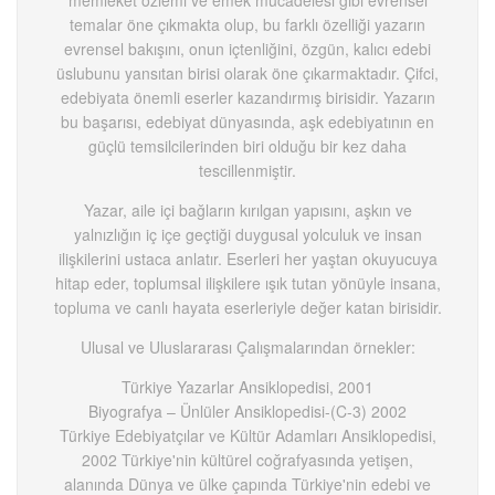
memleket özlemi ve emek mücadelesi gibi evrensel
temalar öne çıkmakta olup, bu farklı özelliği yazarın
evrensel bakışını, onun içtenliğini, özgün, kalıcı edebi
üslubunu yansıtan birisi olarak öne çıkarmaktadır. Çifci,
edebiyata önemli eserler kazandırmış birisidir. Yazarın
bu başarısı, edebiyat dünyasında, aşk edebiyatının en
güçlü temsilcilerinden biri olduğu bir kez daha
tescillenmiştir.
Yazar, aile içi bağların kırılgan yapısını, aşkın ve
yalnızlığın iç içe geçtiği duygusal yolculuk ve insan
ilişkilerini ustaca anlatır. Eserleri her yaştan okuyucuya
hitap eder, toplumsal ilişkilere ışık tutan yönüyle insana,
topluma ve canlı hayata eserleriyle değer katan birisidir.
Ulusal ve Uluslararası Çalışmalarından örnekler:
Türkiye Yazarlar Ansiklopedisi, 2001
Biyografya – Ünlüler Ansiklopedisi-(C-3) 2002
Türkiye Edebiyatçılar ve Kültür Adamları Ansiklopedisi,
2002 Türkiye'nin kültürel coğrafyasında yetişen,
alanında Dünya ve ülke çapında Türkiye'nin edebi ve