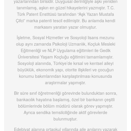
yazarlarından birisidir. Duygusal derinliğiyle aşkı yeniden
tanımlamış, aşkın en güzel hikayelerini yazmıştır. T.C.
Türk Patent Enstitüsü tarafından “Aşk Yazarı Mustafa
Çifci” marka patenti tescil edilmiştir. Bu anlamda kendi
markasını yaratan yazar olmuştur.
İşletme, Sosyal Hizmetler ve Sosyoloji lisans mezunu
olup aynı zamanda Psikoloji Uzmanlık, Koçluk Mesleki
Eğitmenliği ve NLP Uygulama eğitimleri ile Gedik
Üniversitesi Yaşam Koçluğu eğitimini tamamlamıştır.
Sosyoloji alanında, Türkiye’de kırsal ve kentsel aileyi
büyüklük, ekonomik yapı, otorite ilişkileri ve çocuğun
konumu bakımlarından karşılaştırılması konusunda
araştırmalar yapmıştır.
Bir süre sınıf öğretmenliği görevinde bulunduktan sonra,
bankacılık hayatına başlamış, özel bir bankanın çeşitli
bölümlerinde bölüm müdürü olarak görev yapmıştır.
Ayrıca sendika temsilciliğinde aktif görevlerde
bulunmuştur.
Edebiyat alanına ortaokul yıllarında aile anılarını yazarak