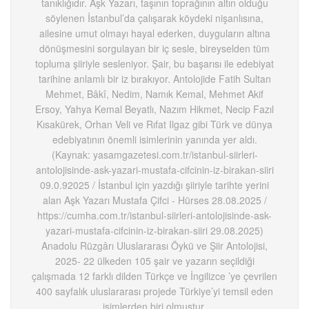
tanıklığıdır. Aşk Yazarı, taşının toprağının altın olduğu
söylenen İstanbul’da çalışarak köydeki nişanlısına,
ailesine umut olmayı hayal ederken, duyguların altına
dönüşmesini sorgulayan bir iç sesle, bireyselden tüm
topluma şiiriyle sesleniyor. Şair, bu başarısı ile edebiyat
tarihine anlamlı bir iz bırakıyor. Antolojide Fatih Sultan
Mehmet, Bâkî, Nedim, Namık Kemal, Mehmet Akif
Ersoy, Yahya Kemal Beyatlı, Nazım Hikmet, Necip Fazıl
Kısakürek, Orhan Veli ve Rıfat Ilgaz gibi Türk ve dünya
edebiyatının önemli isimlerinin yanında yer aldı.
(Kaynak: yasamgazetesi.com.tr/istanbul-siirleri-
antolojisinde-ask-yazari-mustafa-cifcinin-iz-birakan-siiri
09.0.92025 / İstanbul için yazdığı şiiriyle tarihte yerini
alan Aşk Yazarı Mustafa Çifci - Hürses 28.08.2025 /
https://cumha.com.tr/istanbul-siirleri-antolojisinde-ask-
yazari-mustafa-cifcinin-iz-birakan-siiri 29.08.2025)
Anadolu Rüzgârı Uluslararası Öykü ve Şiir Antolojisi,
2025- 22 ülkeden 105 şair ve yazarın seçildiği
çalışmada 12 farklı dilden Türkçe ve İngilizce ’ye çevrilen
400 sayfalık uluslararası projede Türkiye’yi temsil eden
isimlerden biri olmuştur.