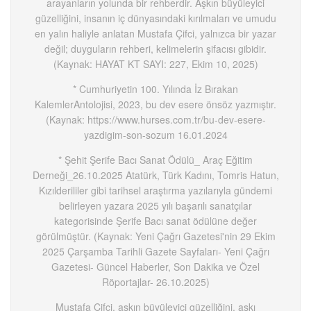
arayanların yolunda bir rehberdir. Aşkın büyüleyici
güzelliğini, insanın iç dünyasındaki kırılmaları ve umudu
en yalın haliyle anlatan Mustafa Çifci, yalnızca bir yazar
değil; duyguların rehberi, kelimelerin şifacısı gibidir.
(Kaynak: HAYAT KT SAYI: 227, Ekim 10, 2025)
* Cumhuriyetin 100. Yılında İz Bırakan
KalemlerAntolojisi, 2023, bu dev esere önsöz yazmıştır.
(Kaynak: https://www.hurses.com.tr/bu-dev-esere-
yazdigim-son-sozum 16.01.2024
* Şehit Şerife Bacı Sanat Ödülü_ Araç Eğitim
Derneği_26.10.2025 Atatürk, Türk Kadını, Tomris Hatun,
Kızılderililer gibi tarihsel araştırma yazılarıyla gündemi
belirleyen yazara 2025 yılı başarılı sanatçılar
kategorisinde Şerife Bacı sanat ödülüne değer
görülmüştür. (Kaynak: Yeni Çağrı Gazetesi'nin 29 Ekim
2025 Çarşamba Tarihli Gazete Sayfaları- Yeni Çağrı
Gazetesi- Güncel Haberler, Son Dakika ve Özel
Röportajlar- 26.10.2025)
Mustafa Çifci, aşkın büyüleyici güzelliğini, aşkı