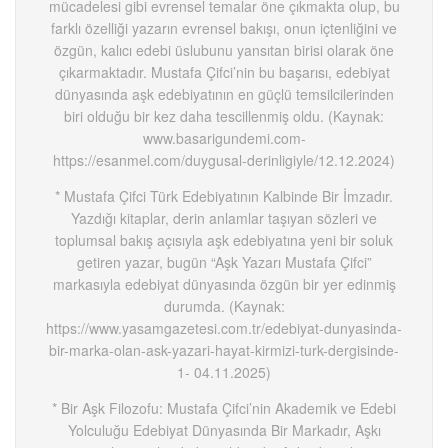
mücadelesi gibi evrensel temalar öne çıkmakta olup, bu
farklı özelliği yazarın evrensel bakışı, onun içtenliğini ve
özgün, kalıcı edebi üslubunu yansıtan birisi olarak öne
çıkarmaktadır. Mustafa Çifci’nin bu başarısı, edebiyat
dünyasında aşk edebiyatının en güçlü temsilcilerinden
biri olduğu bir kez daha tescillenmiş oldu. (Kaynak:
www.basarigundemi.com-
https://esanmel.com/duygusal-derinligiyle/12.12.2024)
* Mustafa Çifci Türk Edebiyatının Kalbinde Bir İmzadır.
Yazdığı kitaplar, derin anlamlar taşıyan sözleri ve
toplumsal bakış açısıyla aşk edebiyatına yeni bir soluk
getiren yazar, bugün “Aşk Yazarı Mustafa Çifci”
markasıyla edebiyat dünyasında özgün bir yer edinmiş
durumda. (Kaynak:
https://www.yasamgazetesi.com.tr/edebiyat-dunyasinda-
bir-marka-olan-ask-yazari-hayat-kirmizi-turk-dergisinde-
1- 04.11.2025)
* Bir Aşk Filozofu: Mustafa Çifci’nin Akademik ve Edebi
Yolculuğu Edebiyat Dünyasında Bir Markadır, Aşkı