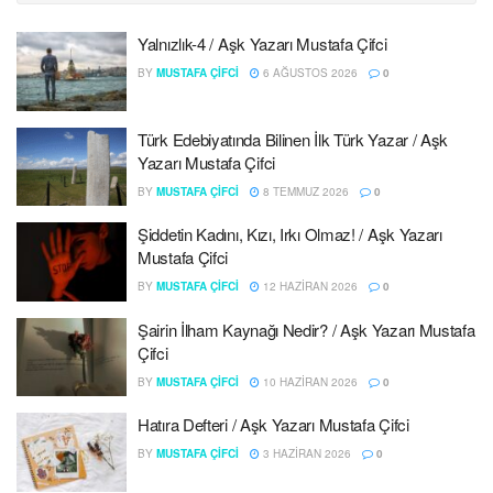
Yalnızlık-4 / Aşk Yazarı Mustafa Çifci
BY
MUSTAFA ÇIFCI
6 AĞUSTOS 2026
0
Türk Edebiyatında Bilinen İlk Türk Yazar / Aşk
Yazarı Mustafa Çifci
BY
MUSTAFA ÇIFCI
8 TEMMUZ 2026
0
Şiddetin Kadını, Kızı, Irkı Olmaz! / Aşk Yazarı
Mustafa Çifci
BY
MUSTAFA ÇIFCI
12 HAZIRAN 2026
0
Şairin İlham Kaynağı Nedir? / Aşk Yazarı Mustafa
Çifci
BY
MUSTAFA ÇIFCI
10 HAZIRAN 2026
0
Hatıra Defteri / Aşk Yazarı Mustafa Çifci
BY
MUSTAFA ÇIFCI
3 HAZIRAN 2026
0