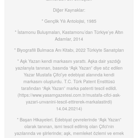
Diğer Kaynaklar:
* Gençlik Yılı Antolojisi, 1985
* İstamonu Buluşmaları, Kastamonu’dan Türkiye’ye Altın
Adamlar, 2014
* Biyografili Bulmaca Anı Kitabı, 2022 Türkiyte Sanatçıları
* Aşk Yazarı kendi markasını yarattı. Aşka dair yazdığı
yazılarıyla tanınan, basında “Aşk Yazarı” diye söz edilen
Yazar Mustafa Çifci’ye edebiyat alanında kendi
markasını oluşturdu. T.C. Türk Patent Enstitüsü
tarafından “Aşk Yazarı” marka patenti tescil edildi.
(https://www.yasamgazetesi.com.tr/mustafa-cifci-ask-
yazari-unvanini-tescil-ettirerek-markalastirdi)
14.04.20214)
* Başarı Hikayeleri. Edebiyat çevrelerinde “Aşk Yazarı”
olarak tanınan, ismi tescil edilmiş olan Çifci'nin
yazılarında ve şiirlerinde; aşk, memleket özlemi ve emek