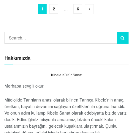
1
2
…
6
Hakkımızda
Kibele Kültür Sanat
Merhaba sevgili okur.
Mitolojide Tanrıların anası olarak bilinen Tanrıça Kibele’nin anaç,
üretken, hayatın devamını sağlayan özelliklerinin uğruna inandık.
Ve onun adını kullanıp Kibele Sanat olarak edebiyatta biz de varız
dedik. Edindiğimiz misyonla amacımız; bizden önceki kalem
ustalarımızın bayrağını, gelecek kuşaklara ulaştırmak. Çünkü
edebiyat dünya tarihini içinde barındıran devasa bir