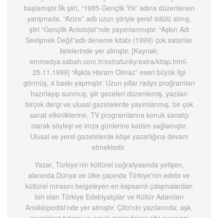
başlamıştır.İlk şiiri, “1985-Gençlik Yılı” adına düzenlenen
yarışmada, “Azize” adlı uzun şiiriyle şeref ödülü almış,
şiiri “Gençlik Antolojisi”nde yayımlanmıştır. “Aşkın Adı
Sevişmek Değil”adlı deneme kitabı (1999) çok satanlar
listelerinde yer almıştır. [Kaynak:
emmedya.sabah.com.tr/extrafunky/extra/kitap.html-
25.11.1999] “Aşkta Haram Olmaz” eseri büyük ilgi
görmüş, 4 baskı yapmıştır. Uzun yıllar radyo proğramları
hazırlayıp sunmuş, şiir geceleri düzenlemiş, yazıları
birçok dergi ve ulusal gazetelerde yayımlanmış, bir çok
sanat etkinliklerine, TV programlarına konuk sanatçı
olarak söyleşi ve imza günlerine katılım sağlamıştır.
Ulusal ve yerel gazetelerde köşe yazarlığına devam
etmektedir.
Yazar, Türkiye'nin kültürel coğrafyasında yetişen,
alanında Dünya ve ülke çapında Türkiye'nin edebi ve
kültürel mirasını belgeleyen en kapsamlı çalışmalardan
biri olan Türkiye Edebiyatçılar ve Kültür Adamları
Ansiklopedisi'nde yer almıştır. Çifci'nin yazılarında; aşk,