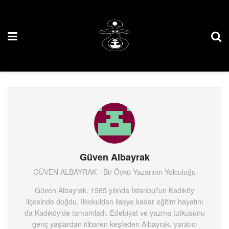
Güven Albayrak
GÜVEN ALBAYRAK - Bir Öykü Yazarının Yolculuğu
Güven Albayrak, 1965 yılında İstanbul'un Kadıköy
ilçesinde doğdu. İlkokuldan liseye kadar eğitim hayatını
da Kadıköy'de tamamladı. Edebiyat ve yazma tutkusunu
genç yaşlardan itibaren keşfeden Albayrak, yaratıcı