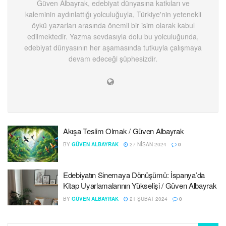
Güven Albayrak, edebiyat dünyasına katkıları ve
kaleminin aydınlattığı yolculuğuyla, Türkiye'nin yetenekli
öykü yazarları arasında önemli bir isim olarak kabul
edilmektedir. Yazma sevdasıyla dolu bu yolculuğunda,
edebiyat dünyasının her aşamasında tutkuyla çalışmaya
devam edeceği şüphesizdir.
Akışa Teslim Olmak / Güven Albayrak
BY
GÜVEN ALBAYRAK
27 NISAN 2024
0
Edebiyatın Sinemaya Dönüşümü: İspanya’da
Kitap Uyarlamalarının Yükselişi / Güven Albayrak
BY
GÜVEN ALBAYRAK
21 ŞUBAT 2024
0