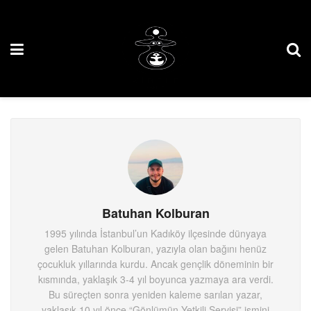
Batuhan Kolburan
1995 yılında İstanbul’un Kadıköy ilçesinde dünyaya
gelen Batuhan Kolburan, yazıyla olan bağını henüz
çocukluk yıllarında kurdu. Ancak gençlik döneminin bir
kısmında, yaklaşık 3-4 yıl boyunca yazmaya ara verdi.
Bu süreçten sonra yeniden kaleme sarılan yazar,
yaklaşık 10 yıl önce “Gönlümün Yetkili Servisi” ismini