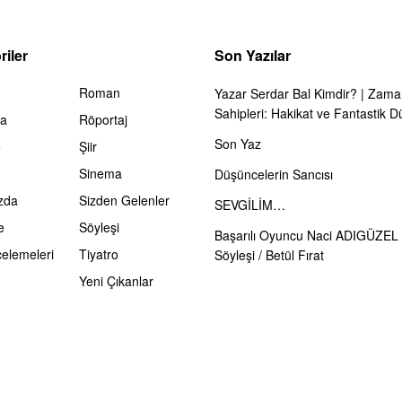
iler
Son Yazılar
Roman
Yazar Serdar Bal Kimdir? | Zama
Sahipleri: Hakikat ve Fantastik D
ma
Röportaj
Son Yaz
e
Şiir
Sinema
Düşüncelerin Sancısı
zda
Sizden Gelenler
SEVGİLİM…
e
Söyleşi
Başarılı Oyuncu Naci ADIGÜZEL 
celemeleri
Tiyatro
Söyleşi / Betül Fırat
Yeni Çıkanlar