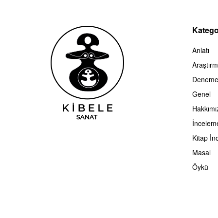
Kategor
Anlatı
Araştır
Denem
Genel
Hakkımı
İncelem
Kitap İn
Masal
Öykü