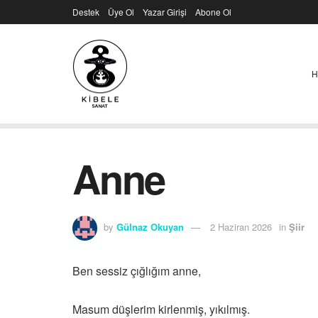
Destek
Üye Ol
Yazar Girişi
Abone Ol
H
Anne
by
Gülnaz Okuyan
2 Haziran 2026
in
Şiir
Ben sessiz çığlığım anne,
Masum düşlerim kirlenmiş, yıkılmış.