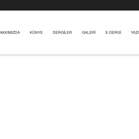
AKKIMIZDA
KÜNYE
DERGILER
GALERI
E-DERGI
YAZ