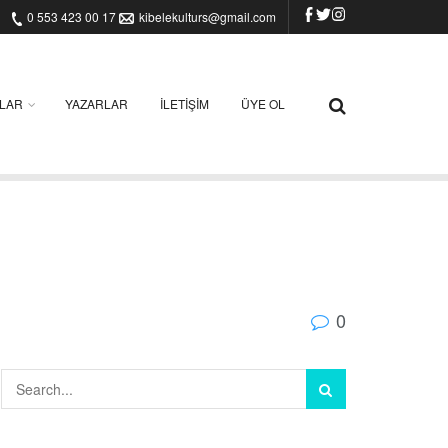
0 553 423 00 17
kibelekulturs@gmail.com
ILAR
YAZARLAR
İLETIŞIM
ÜYE OL
0