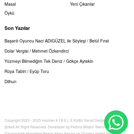
Masal
Yeni Çıkanlar
Öykü
Son Yazılar
Başarılı Oyuncu Naci ADIGÜZEL ile Söyleşi / Betül Fırat
Dolar Vergisi / Mehmet Özkendirci
Yüzmeyi Bilmediğim Tek Deniz / Gökçe Aytekin
Rüya Tabiri / Eyüp Toru
Dilhun
Copyright 2023 - 2025 Haziran K İ B E L E Kültür Sanat Dergisi Limited
Şirketi All Right Reserved. Developer by Fedora Bilişim Teknolojileri İnternet
Danışmanlık Hizmetleri Basım Yayın Sanayi ve Ticaret Limited Şirketi. Bu