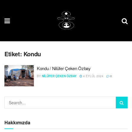
Etiket:
Kondu
Kondu / Nilüfer Çeken Özbay
BY
NILÜFER ÇEKEN ÖZBAY
4 EYLÜL 2024
0
Hakkımızda