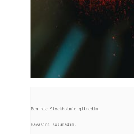
Ben hiç Stockholm’e gitmedim,

Havasını solumadım,
