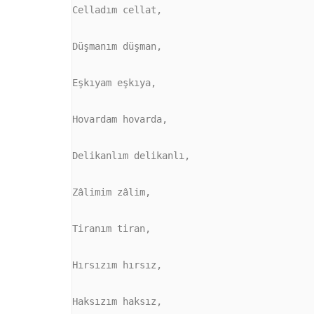
Celladım cellat,

Düşmanım düşman,

Eşkıyam eşkıya,

Hovardam hovarda,

Delikanlım delikanlı,

Zâlimim zâlim,

Tiranım tiran,

Hırsızım hırsız,

Haksızım haksız,
