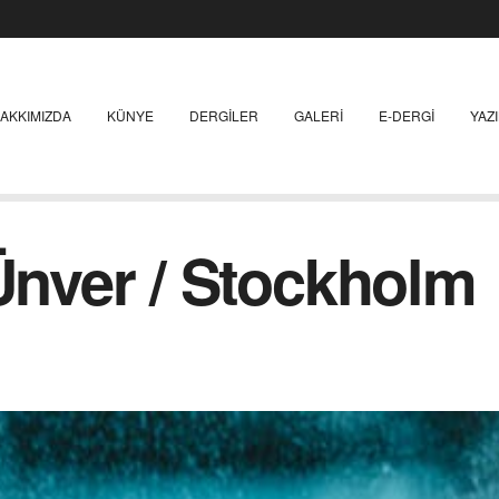
AKKIMIZDA
KÜNYE
DERGILER
GALERI
E-DERGI
YAZ
 Ünver / Stockholm