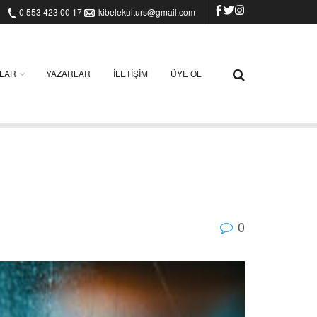
0 553 423 00 17
kibelekulturs@gmail.com
ILAR
YAZARLAR
İLETIŞIM
ÜYE OL
0