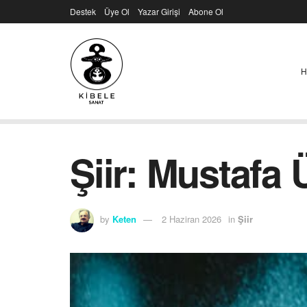
Destek
Üye Ol
Yazar Girişi
Abone Ol
H
Şiir: Mustafa
by
Keten
2 Haziran 2026
in
Şiir