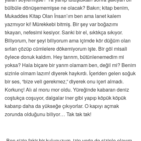
bülbüle dönüşememişse ne olacak? Bakın; kitap benim,
Mukaddes Kitap Olan İnsan’ım ben ama lanet kalem
yazmıyor ki! Mürekkebi bitmiş. Bir şey var boğazımı
tıkayan, nefesimi kesiyor. Sanki bir el, sıktıkça sıkıyor.
Biliyorum, her şeyi biliyorum ama içimde kör düğüm olan
sırları çözüp cümlelere dökemiyorum işte. Bir göl misali
öylece donuk kaldım. Hey tanrım, bütünlenemedim mi
yoksa? Hala biçare bir yarım olamam ben, değil mi? Benim
sizinle olmam lazım! diyerek haykırdı. İçeriden gelen soğuk
bir ses, “bize veli gerekmez,” diyerek onu içeri almadı.
Korkunç! Alı al moru mor oldu. Yüreğinde kabaran deniz
coştukça coşuyor, dalgalar iner gibi yapıp köpük köpük
kabarıp daha da yükseğe çıkıyorlar. O kapıyı açmak
zorunda olduğunu biliyor… Tak tak tak!
-Ben sizin fakir bir kulunuzum, izin verin de sizinle olayım