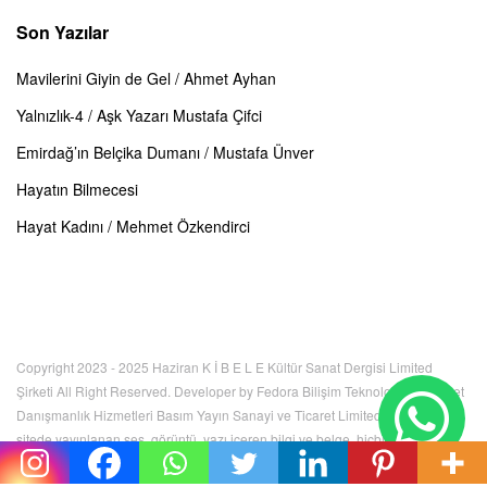
Son Yazılar
Mavilerini Giyin de Gel / Ahmet Ayhan
Yalnızlık-4 / Aşk Yazarı Mustafa Çifci
Emirdağ’ın Belçika Dumanı / Mustafa Ünver
Hayatın Bilmecesi
Hayat Kadını / Mehmet Özkendirci
Copyright 2023 - 2025 Haziran K İ B E L E Kültür Sanat Dergisi Limited
Şirketi All Right Reserved. Developer by Fedora Bilişim Teknolojileri İnternet
Danışmanlık Hizmetleri Basım Yayın Sanayi ve Ticaret Limited Şirketi. Bu
sitede yayınlanan ses, görüntü, yazı içeren bilgi ve belge, hiçbir şekilde
kullanılamaz, izinsiz kopyalanamaz. Tüm hakları K İ B E L E Kültür Sanat
Dergisi Limited Şirketi'ne aittir.