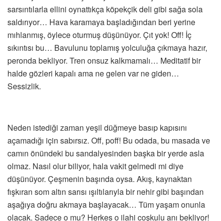
sarsıntılarla ellini oynattıkça köpekçik deli gibi sağa sola
saldırıyor… Hava karamaya başladığından beri yerine
mıhlanmış, öylece oturmuş düşünüyor. Çıt yok! Off! İç
sıkıntısı bu… Bavulunu toplamış yolculuğa çıkmaya hazır,
peronda bekliyor. Tren onsuz kalkmamalı… Meditatif bir
halde gözleri kapalı ama ne gelen var ne giden…
Sessizlik.
Neden istediği zaman yeşil düğmeye basıp kapısını
açamadığı için sabırsız. Off, poff! Bu odada, bu masada ve
camın önündeki bu sandalyesinden başka bir yerde asla
olmaz. Nasıl olur biliyor, hala vakit gelmedi mi diye
düşünüyor. Çeşmenin başında oysa. Akış, kaynaktan
fışkıran som altın sarısı ışıltılarıyla bir nehir gibi başından
aşağıya doğru akmaya başlayacak… Tüm yaşam onunla
olacak. Sadece o mu? Herkes o ilahi coşkulu anı bekliyor!