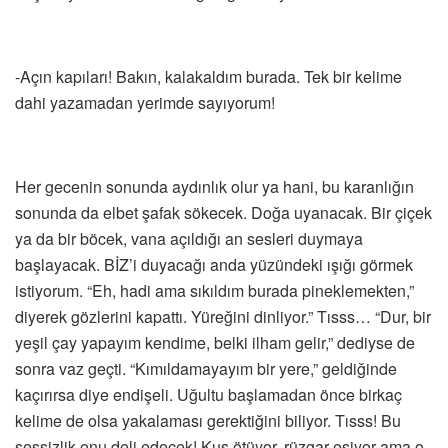
-Açın kapıları! Bakın, kalakaldım burada. Tek bir kelime
dahi yazamadan yerimde sayıyorum!
Her gecenin sonunda aydınlık olur ya hani, bu karanlığın
sonunda da elbet şafak sökecek. Doğa uyanacak. Bir çiçek
ya da bir böcek, vana açıldığı an sesleri duymaya
başlayacak. BİZ’i duyacağı anda yüzündeki ışığı görmek
istiyorum. “Eh, hadi ama sıkıldım burada pineklemekten,”
diyerek gözlerini kapattı. Yüreğini dinliyor.” Tısss… “Dur, bir
yeşil çay yapayım kendime, belki ilham gelir,” dediyse de
sonra vaz geçti. “Kımıldamayayım bir yere,” geldiğinde
kaçırırsa diye endişeli. Uğultu başlamadan önce birkaç
kelime de olsa yakalaması gerektiğini biliyor. Tısss! Bu
sessizlik onu deli edecek! Kuş ötüyor, rüzgar esiyor ama o