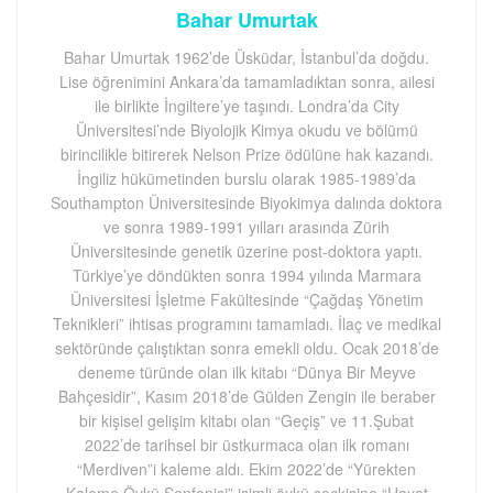
Bahar Umurtak
Bahar Umurtak 1962’de Üsküdar, İstanbul’da doğdu.
Lise öğrenimini Ankara’da tamamladıktan sonra, ailesi
ile birlikte İngiltere’ye taşındı. Londra’da City
Üniversitesi’nde Biyolojik Kimya okudu ve bölümü
birincilikle bitirerek Nelson Prize ödülüne hak kazandı.
İngiliz hükümetinden burslu olarak 1985-1989’da
Southampton Üniversitesinde Biyokimya dalında doktora
ve sonra 1989-1991 yılları arasında Zürih
Üniversitesinde genetik üzerine post-doktora yaptı.
Türkiye’ye döndükten sonra 1994 yılında Marmara
Üniversitesi İşletme Fakültesinde “Çağdaş Yönetim
Teknikleri” ihtisas programını tamamladı. İlaç ve medikal
sektöründe çalıştıktan sonra emekli oldu. Ocak 2018’de
deneme türünde olan ilk kitabı “Dünya Bir Meyve
Bahçesidir”, Kasım 2018’de Gülden Zengin ile beraber
bir kişisel gelişim kitabı olan “Geçiş” ve 11.Şubat
2022’de tarihsel bir üstkurmaca olan ilk romanı
“Merdiven”i kaleme aldı. Ekim 2022’de “Yürekten
Kaleme Öykü Senfonisi” isimli öykü seçkisine “Hayat