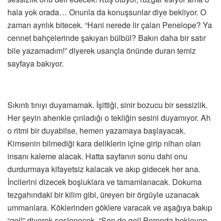
hala yok orada… Onunla da konuşsunlar diye bekliyor. O
zaman ayrılık bitecek. “Hani nerede lir çalan Penelope? Ya
cennet bahçelerinde şakıyan bülbül? Bakın daha bir satır
bile yazamadım!” diyerek usançla önünde duran temiz
sayfaya bakıyor.
Sıkıntı tınıyı duyamamak. İşittiği, sinir bozucu bir sessizlik.
Her şeyin ahenkle çınladığı o tekliğin sesini duyamıyor. Ah
o ritmi bir duyabilse, hemen yazamaya başlayacak.
Kimsenin bilmediği kara deliklerin içine girip nihan olan
insanı kaleme alacak. Hatta sayfanın sonu dahi onu
durdurmaya kifayetsiz kalacak ve akıp gidecek her ana.
İncilerini dizecek boşluklara ve tamamlanacak. Dokuma
tezgahındaki bir kilim gibi, üreyen bir örgüyle uzanacak
ummanlara. Köklerinden göklere varacak ve aşağıya bakıp
“gel!” diyerek seslenecek. “Sen de gel! Peronda bekleyen