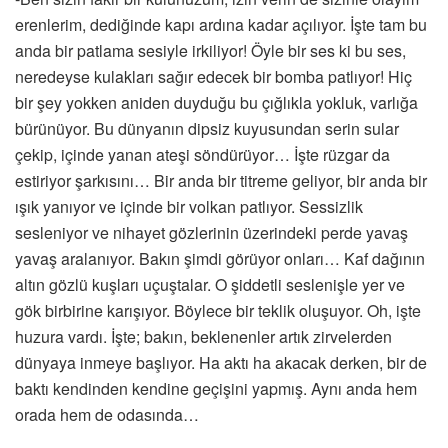
erenlerim, dediğinde kapı ardına kadar açılıyor. İşte tam bu
anda bir patlama sesiyle irkiliyor! Öyle bir ses ki bu ses,
neredeyse kulakları sağır edecek bir bomba patlıyor! Hiç
bir şey yokken aniden duyduğu bu çığlıkla yokluk, varlığa
bürünüyor. Bu dünyanın dipsiz kuyusundan serin sular
çekip, içinde yanan ateşi söndürüyor… İşte rüzgar da
estiriyor şarkısını… Bir anda bir titreme geliyor, bir anda bir
ışık yanıyor ve içinde bir volkan patlıyor. Sessizlik
sesleniyor ve nihayet gözlerinin üzerindeki perde yavaş
yavaş aralanıyor. Bakın şimdi görüyor onları… Kaf dağının
altın gözlü kuşları uçuştalar. O şiddetli seslenişle yer ve
gök birbirine karışıyor. Böylece bir teklik oluşuyor. Oh, işte
huzura vardı. İşte; bakın, beklenenler artık zirvelerden
dünyaya inmeye başlıyor. Ha aktı ha akacak derken, bir de
baktı kendinden kendine geçişini yapmış. Aynı anda hem
orada hem de odasında…