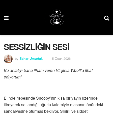
SESSİZLİĞİN SESİ
by
Bahar Umurtak
5 Ocak 2026
Bu anlatıyı bana ilham veren Virginia Woolf’a ithaf
ediyorum!
Elinde, tepesinde Snoopy’nin kısa bir yayın üzerinde
titreyerek sallandığı uğurlu kalemiyle masanın önündeki
sandalyesine oturmuş bekliyor. Sinirli ve şiddetli