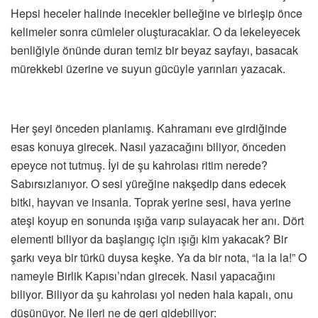
Hepsi heceler halinde inecekler belleğine ve birleşip önce
kelimeler sonra cümleler oluşturacaklar. O da lekeleyecek
benliğiyle önünde duran temiz bir beyaz sayfayı, basacak
mürekkebi üzerine ve suyun gücüyle yarınları yazacak.
Her şeyi önceden planlamış. Kahramanı eve girdiğinde
esas konuya girecek. Nasıl yazacağını biliyor, önceden
epeyce not tutmuş. İyi de şu kahrolası ritim nerede?
Sabırsızlanıyor. O sesi yüreğine nakşedip dans edecek
bitki, hayvan ve insanla. Toprak yerine sesi, hava yerine
ateşi koyup en sonunda ışığa varıp sulayacak her anı. Dört
elementi biliyor da başlangıç için ışığı kim yakacak? Bir
şarkı veya bir türkü duysa keşke. Ya da bir nota, “la la la!” O
nameyle Birlik Kapısı’ndan girecek. Nasıl yapacağını
biliyor. Biliyor da şu kahrolası yol neden hala kapalı, onu
düşünüyor. Ne ileri ne de geri gidebiliyor: