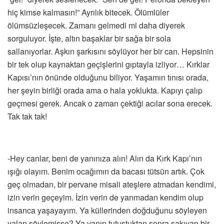
hiç kimse kalmasın!” Ayrılık bitecek. Ölümlüler
ölümsüzleşecek. Zamanı gelmedi mi daha diyerek
sorguluyor. İşte, altın başaklar bir sağa bir sola
sallanıyorlar. Aşkın şarkısını söylüyor her bir can. Hepsinin
bir tek olup kaynaktan geçişlerini gıptayla izliyor… Kırklar
Kapısı’nın önünde olduğunu biliyor. Yaşamın tınısı orada,
her şeyin birliği orada ama o hala yoklukta. Kapıyı çalıp
geçmesi gerek. Ancak o zaman çektiği acılar sona erecek.
Tak tak tak!
-Hey canlar, beni de yanınıza alın! Alın da Kırk Kapı’nın
ışığı olayım. Benim ocağımın da bacası tütsün artık. Çok
geç olmadan, bir pervane misali ateşlere atmadan kendimi,
izin verin geçeyim. İzin verin de yanmadan kendim olup
insanca yaşayayım. Ya küllerinden doğduğunu söyleyen
yalan söylemişse? Ya yanıp tutuştuktan sonra şakıyan bir