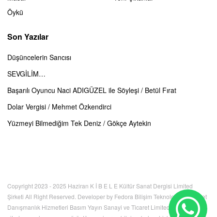
Öykü
Son Yazılar
Düşüncelerin Sancısı
SEVGİLİM…
Başarılı Oyuncu Naci ADIGÜZEL ile Söyleşi / Betül Fırat
Dolar Vergisi / Mehmet Özkendirci
Yüzmeyi Bilmediğim Tek Deniz / Gökçe Aytekin
Copyright 2023 - 2025 Haziran K İ B E L E Kültür Sanat Dergisi Limited
Şirketi All Right Reserved. Developer by Fedora Bilişim Teknolojileri İnternet
Danışmanlık Hizmetleri Basım Yayın Sanayi ve Ticaret Limited Şirketi. Bu