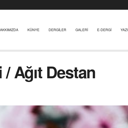
AKKIMIZDA
KÜNYE
DERGILER
GALERI
E-DERGI
YAZ
i / Ağıt Destan