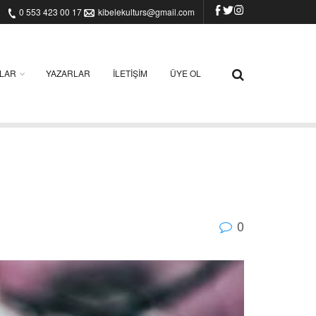
0 553 423 00 17
kibelekulturs@gmail.com
ILAR
YAZARLAR
İLETIŞIM
ÜYE OL
0