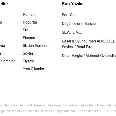
iler
Son Yazılar
Roman
Son Yaz
ma
Röportaj
Düşüncelerin Sancısı
e
Şiir
SEVGİLİM…
Sinema
Başarılı Oyuncu Naci ADIGÜZEL 
zda
Sizden Gelenler
Söyleşi / Betül Fırat
e
Söyleşi
Dolar Vergisi / Mehmet Özkendirc
celemeleri
Tiyatro
Yeni Çıkanlar
Limited Şirketi All Right Reserved. Developer by Fedora Bilişim Teknolojileri İnter
elge, hiçbir şekilde kullanılamaz, izinsiz kopyalanamaz. Tüm hakları K İ B E L E Kültür