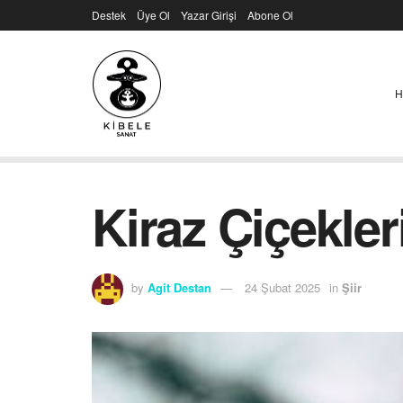
Destek
Üye Ol
Yazar Girişi
Abone Ol
H
Kiraz Çiçekler
by
Agit Destan
24 Şubat 2025
in
Şiir