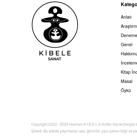
Kategor
Anlatı
Araştır
Denem
Genel
Hakkımı
İncelem
Kitap İn
Masal
Öykü
Copyright 2023 - 2025 Haziran K İ B E L E Kültür Sanat Dergisi 
Şirketi. Bu sitede yayınlanan ses, görüntü, yazı içeren bilgi ve b