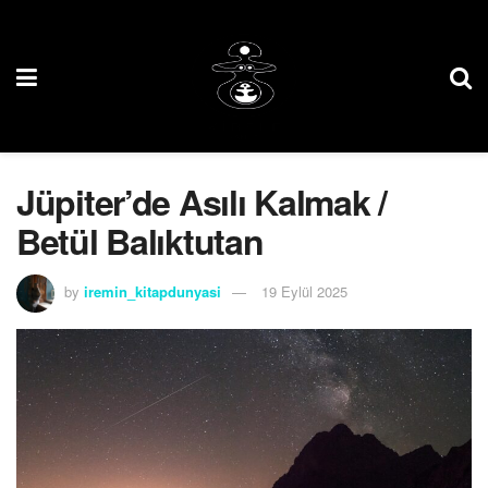
Jüpiter’de Asılı Kalmak /
Betül Balıktutan
by
iremin_kitapdunyasi
19 Eylül 2025