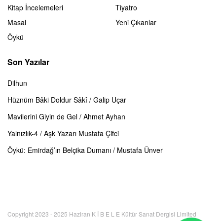
Kitap İncelemeleri
Tiyatro
Masal
Yeni Çıkanlar
Öykü
Son Yazılar
Dilhun
Hüznüm Bâki Doldur Sâkî / Galip Uçar
Mavilerini Giyin de Gel / Ahmet Ayhan
Yalnızlık-4 / Aşk Yazarı Mustafa Çifci
Öykü: Emirdağ’ın Belçika Dumanı / Mustafa Ünver
Copyright 2023 - 2025 Haziran K İ B E L E Kültür Sanat Dergisi Limited