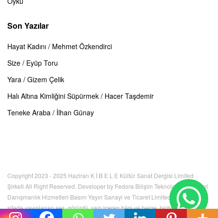
Öykü
Son Yazılar
Hayat Kadını / Mehmet Özkendirci
Size / Eyüp Toru
Yara / Gizem Çelik
Halı Altına Kimliğini Süpürmek / Hacer Taşdemir
Teneke Araba / İlhan Günay
Copyright 2023 - 2025 Haziran K İ B E L E Kültür Sanat Dergisi Limited
Şirketi All Right Reserved. Developer by Fedora Bilişim Teknolojileri İnternet
Danışmanlık Hizmetleri Basım Yayın Sanayi ve Ticaret Limited Şirketi. Bu
sitede yayınlanan ses, görüntü, yazı içeren bilgi ve belge, hiçbir şekilde