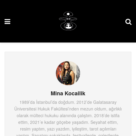
Mina Kocailik
1989’da İstanbul’da doğdum. 2012’de Galatasaray
Üniversitesi Hukuk Fakültesi’nden mezun oldum, ağırlıklı
olarak mülteci hukuku alanında çalıştım. 2018’de istifa
ettim, 2021’e kadar göçebe yaşadım. Seyahat ettim,
resim yaptım, yazı yazdım, iyileştim, tarot açılımları
yaptım. Sanatımı sokaklarda, festivallerde, galerilerde,