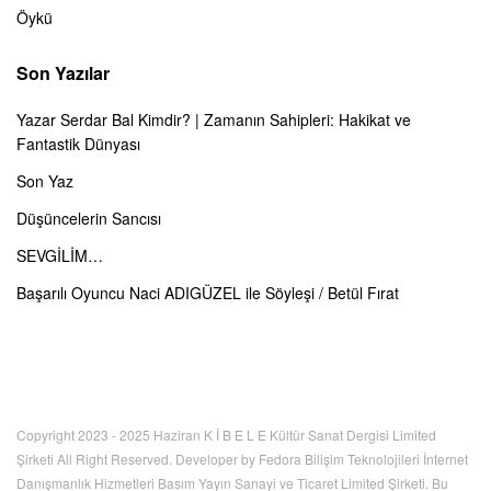
Öykü
Son Yazılar
Yazar Serdar Bal Kimdir? | Zamanın Sahipleri: Hakikat ve
Fantastik Dünyası
Son Yaz
Düşüncelerin Sancısı
SEVGİLİM…
Başarılı Oyuncu Naci ADIGÜZEL ile Söyleşi / Betül Fırat
Copyright 2023 - 2025 Haziran K İ B E L E Kültür Sanat Dergisi Limited
Şirketi All Right Reserved. Developer by Fedora Bilişim Teknolojileri İnternet
Danışmanlık Hizmetleri Basım Yayın Sanayi ve Ticaret Limited Şirketi. Bu