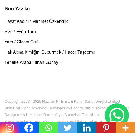
Son Yazılar
Hayat Kadını / Mehmet Özkendirci
Size / Eyüp Toru
Yara / Gizem Çelik
Halı Altına Kimliğini Süpürmek / Hacer Taşdemir
Teneke Araba / İlhan Günay
Copyright 2023 - 2025 Haziran K İ B E L E Kültür Sanat Dergisi Limited
Şirketi All Right Reserved. Developer by Fedora Bilişim Teknolojileri İnternet
Danışmanlık Hizmetleri Basım Yayın Sanayi ve Ticaret Limited Şirketi. Bu
sitede yayınlanan ses, görüntü, yazı içeren bilgi ve belge, hiçbir şekilde
kullanılamaz, izinsiz kopyalanamaz. Tüm hakları K İ B E L E Kültür Sanat
Dergisi Limited Şirketi'ne aittir.