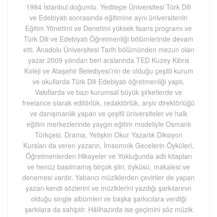
1984 İstanbul doğumlu. Yeditepe Üniversitesi Türk Dili
ve Edebiyatı sonrasında eğitimine aynı üniversitenin
Eğitim Yönetimi ve Denetimi yüksek lisans programı ve
Türk Dili ve Edebiyatı Öğretmenliği bölümlerinde devam
etti. Anadolu Üniversitesi Tarih bölümünden mezun olan
yazar 2009 yılından beri aralarında TED Kuzey Kıbrıs
Koleji ve Ataşehir Belediyesi’nin de olduğu çeşitli kurum
ve okullarda Türk Dili Edebiyatı öğretmenliği yaptı.
Vakıflarda ve bazı kurumsal büyük şirketlerde ve
freelance olarak editörlük, redaktörlük, arşiv direktörlüğü
ve danışmanlık yapan ve çeşitli üniversiteler ve halk
eğitim merkezlerinde yaygın eğitim modeliyle Osmanlı
Türkçesi, Drama, Yetişkin Okur Yazarlık Diksiyon
Kursları da veren yazarın, İmsomnik Gecelerin Öyküleri,
Öğretmenlerden Hikayeler ve Yokluğunda adlı kitapları
ve henüz basılmamış birçok şiiri, öyküsü, makalesi ve
denemesi vardır. Yabancı müziklerden çeviriler de yapan
yazarı kendi sözlerini ve müziklerini yazdığı şarkılarının
olduğu single albümleri ve başka şarkıcılara verdiği
şarkılara da sahiptir. Hâlihazırda ise geçimini söz müzik