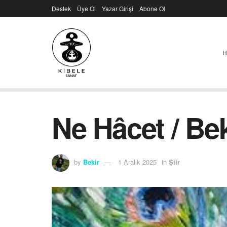
Destek
Üye Ol
Yazar Girişi
Abone Ol
H
Ne Hâcet / Bek
by
Bekir
1 Aralık 2025
in
Şiir