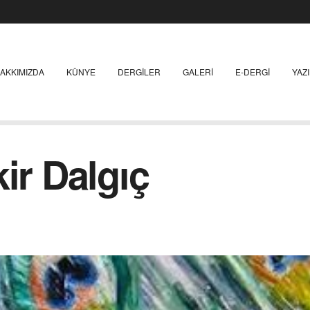
AKKIMIZDA
KÜNYE
DERGILER
GALERI
E-DERGI
YAZ
ir Dalgıç