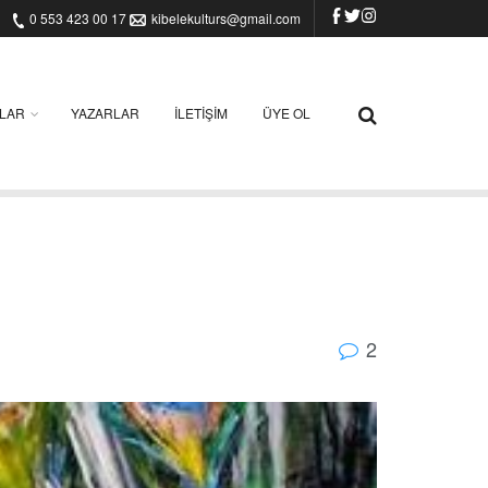
0 553 423 00 17
kibelekulturs@gmail.com
ILAR
YAZARLAR
İLETIŞIM
ÜYE OL
2