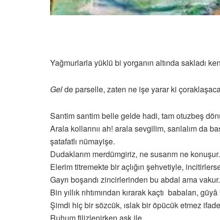
Yağmurlarla yüklü bi yorganın altında sakladı ken
Gel
de parselle, zaten ne işe yarar ki çoraklaşac
Santim santim belle gelde hadi, tam otuzbeş dön
Arala kollarınıı ah! arala sevgilim, sarılalım da 
şatafatlı nümayişe.
Dudaklarım merdümgiriz, ne susarım ne konuşur.
Elerim titremekte bir açlığın şehvetiyle, incitirler
Gayrı boşandı zincirlerinden bu abdal ama vakur.
Bin yıllık rıhtımından kırarak kaçtı babaları, güyâ 
Şimdi hiç bir sözcük, ıslak bir öpücük etmez ifa
Ruhum filizlenirken aşk ile,