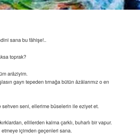
dini sana bu fâhişe!..
aksa toprak?
üm arâziyim.
başlasın gayrı tepeden tırnağa bütün âzâlarımız o en
se sehven seni, ellerime bûselerin ile eziyet et.
kırklardan, ellilerden kalma çarklı, buharlı bir vapur.
de etmeye içimden geçenleri sana.