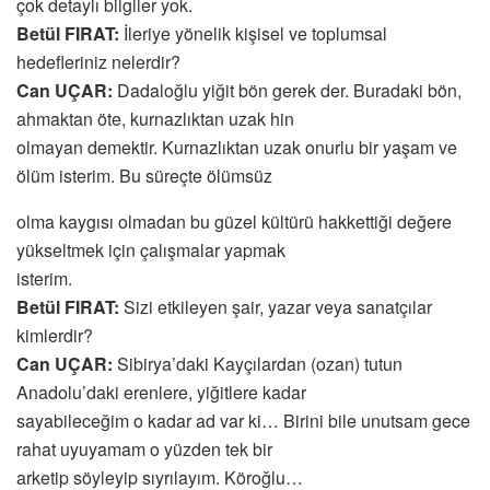
çok detaylı bilgiler yok.
Betül FIRAT:
İleriye yönelik kişisel ve toplumsal
hedefleriniz nelerdir?
Can UÇAR:
Dadaloğlu yiğit bön gerek der. Buradaki bön,
ahmaktan öte, kurnazlıktan uzak hin
olmayan demektir. Kurnazlıktan uzak onurlu bir yaşam ve
ölüm isterim. Bu süreçte ölümsüz
olma kaygısı olmadan bu güzel kültürü hakkettiği değere
yükseltmek için çalışmalar yapmak
isterim.
Betül FIRAT:
Sizi etkileyen şair, yazar veya sanatçılar
kimlerdir?
Can UÇAR:
Sibirya’daki Kayçılardan (ozan) tutun
Anadolu’daki erenlere, yiğitlere kadar
sayabileceğim o kadar ad var ki… Birini bile unutsam gece
rahat uyuyamam o yüzden tek bir
arketip söyleyip sıyrılayım. Köroğlu…