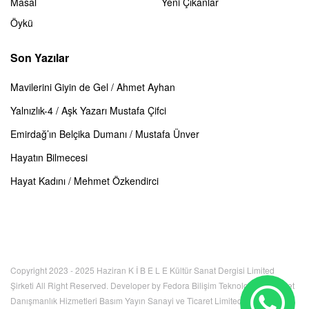
Masal
Yeni Çıkanlar
Öykü
Son Yazılar
Mavilerini Giyin de Gel / Ahmet Ayhan
Yalnızlık-4 / Aşk Yazarı Mustafa Çifci
Emirdağ’ın Belçika Dumanı / Mustafa Ünver
Hayatın Bilmecesi
Hayat Kadını / Mehmet Özkendirci
Copyright 2023 - 2025 Haziran K İ B E L E Kültür Sanat Dergisi Limited
Şirketi All Right Reserved. Developer by Fedora Bilişim Teknolojileri İnternet
Danışmanlık Hizmetleri Basım Yayın Sanayi ve Ticaret Limited Şirketi. Bu