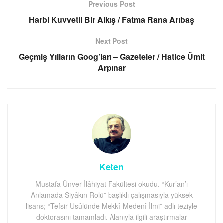
Previous Post
Harbi Kuvvetli Bir Alkış / Fatma Rana Arıbaş
Next Post
Geçmiş Yılların Goog’ları – Gazeteler / Hatice Ümit
Arpınar
Keten
Mustafa Ünver İlâhiyat Fakültesi okudu. “Kur’an’ı
Anlamada Siyâkın Rolü” başlıklı çalışmasıyla yüksek
lisans; “Tefsir Usûlünde Mekkî-Medenî İlmi” adlı teziyle
doktorasını tamamladı. Alanıyla ilgili araştırmalar