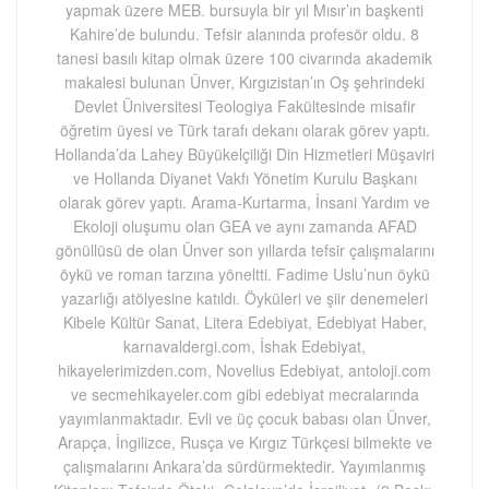
yapmak üzere MEB. bursuyla bir yıl Mısır’ın başkenti
Kahire’de bulundu. Tefsir alanında profesör oldu. 8
tanesi basılı kitap olmak üzere 100 civarında akademik
makalesi bulunan Ünver, Kırgızistan’ın Oş şehrindeki
Devlet Üniversitesi Teologiya Fakültesinde misafir
öğretim üyesi ve Türk tarafı dekanı olarak görev yaptı.
Hollanda’da Lahey Büyükelçiliği Din Hizmetleri Müşaviri
ve Hollanda Diyanet Vakfı Yönetim Kurulu Başkanı
olarak görev yaptı. Arama-Kurtarma, İnsani Yardım ve
Ekoloji oluşumu olan GEA ve aynı zamanda AFAD
gönüllüsü de olan Ünver son yıllarda tefsir çalışmalarını
öykü ve roman tarzına yöneltti. Fadime Uslu’nun öykü
yazarlığı atölyesine katıldı. Öyküleri ve şiir denemeleri
Kibele Kültür Sanat, Litera Edebiyat, Edebiyat Haber,
karnavaldergi.com, İshak Edebiyat,
hikayelerimizden.com, Novelius Edebiyat, antoloji.com
ve secmehikayeler.com gibi edebiyat mecralarında
yayımlanmaktadır. Evli ve üç çocuk babası olan Ünver,
Arapça, İngilizce, Rusça ve Kırgız Türkçesi bilmekte ve
çalışmalarını Ankara’da sürdürmektedir. Yayımlanmış