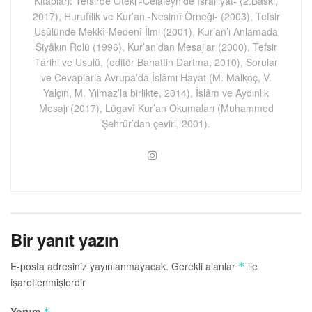
Kitapları: Tefsirde Öteki -Celaleyn’de İsrailiyat- (2.Baskı,
2017), Hurufîlik ve Kur’an -Nesimî Örneği- (2003), Tefsir
Usûlünde Mekkî-Medenî İlmi (2001), Kur’an’ı Anlamada
Siyâkın Rolü (1996), Kur’an’dan Mesajlar (2000), Tefsir
Tarihi ve Usulü, (editör Bahattin Dartma, 2010), Sorular
ve Cevaplarla Avrupa’da İslâmi Hayat (M. Malkoç, V.
Yalçın, M. Yılmaz’la birlikte, 2014), İslâm ve Aydınlık
Mesajı (2017), Lügavî Kur’an Okumaları (Muhammed
Şehrûr’dan çeviri, 2001).
Bir yanıt yazın
E-posta adresiniz yayınlanmayacak.
Gerekli alanlar
ile
*
işaretlenmişlerdir
Yorum
*