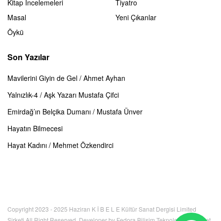
Kitap İncelemeleri
Tiyatro
Masal
Yeni Çıkanlar
Öykü
Son Yazılar
Mavilerini Giyin de Gel / Ahmet Ayhan
Yalnızlık-4 / Aşk Yazarı Mustafa Çifci
Emirdağ’ın Belçika Dumanı / Mustafa Ünver
Hayatın Bilmecesi
Hayat Kadını / Mehmet Özkendirci
Copyright 2023 - 2025 Haziran K İ B E L E Kültür Sanat Dergisi Limited
Şirketi All Right Reserved. Developer by Fedora Bilişim Teknolojileri İnternet