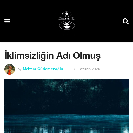
İklimsizliğin Adı Olmuş
by
Meltem Güdemezoğlu
8 Haziran 2026