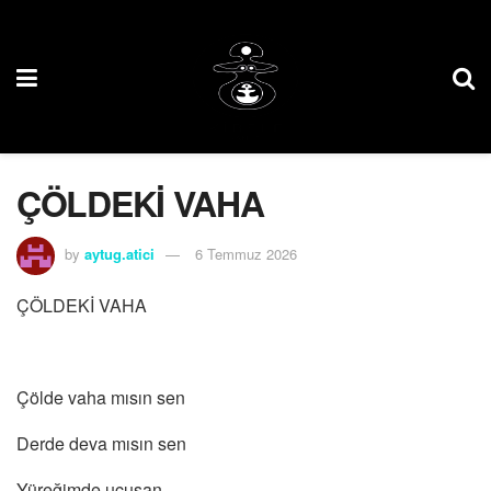
ÇÖLDEKİ VAHA
by
aytug.atici
6 Temmuz 2026
ÇÖLDEKİ VAHA
Çölde vaha mısın sen
Derde deva mısın sen
Yüreğimde uçuşan