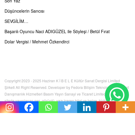
Son Yaz
Düşüncelerin Sancısı
SEVGİLİM…
Başarılı Oyuncu Naci ADIGÜZEL ile Söyleşi / Betül Fırat
Dolar Vergisi / Mehmet Özkendirci
Copyright 2023 - 2025 Haziran K İ B E L E Kültür Sanat Dergisi Limited
Şirketi All Right Reserved. Developer by Fedora Bilişim Teknolojileri İnternet
Danışmanlık Hizmetleri Basım Yayın Sanayi ve Ticaret Limited Şirketi. Bu
sitede yayınlanan ses, görüntü, yazı içeren bilgi ve belge, hiçbir şekilde
kullanılamaz, izinsiz kopyalanamaz. Tüm hakları K İ B E L E Kültür Sanat
Dergisi Limited Şirketi'ne aittir.