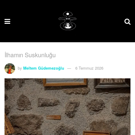
İlhamın Suskunluğu
by
Meltem Güdemezoğlu
6 Temmuz 2026