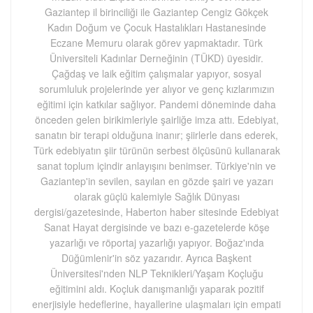
Gaziantep il birinciliği ile Gaziantep Cengiz Gökçek
Kadın Doğum ve Çocuk Hastalıkları Hastanesinde
Eczane Memuru olarak görev yapmaktadır. Türk
Üniversiteli Kadınlar Derneğinin (TÜKD) üyesidir.
Çağdaş ve laik eğitim çalışmalar yapıyor, sosyal
sorumluluk projelerinde yer alıyor ve genç kızlarımızın
eğitimi için katkılar sağlıyor. Pandemi döneminde daha
önceden gelen birikimleriyle şairliğe imza attı. Edebiyat,
sanatın bir terapi olduğuna inanır; şiirlerle dans ederek,
Türk edebiyatın şiir türünün serbest ölçüsünü kullanarak
sanat toplum içindir anlayışını benimser. Türkiye'nin ve
Gaziantep'in sevilen, sayılan en gözde şairi ve yazarı
olarak güçlü kalemiyle Sağlık Dünyası
dergisi/gazetesinde, Haberton haber sitesinde Edebiyat
Sanat Hayat dergisinde ve bazı e-gazetelerde köşe
yazarlığı ve röportaj yazarlığı yapıyor. Boğaz'ında
Düğümlenir'in söz yazarıdır. Ayrıca Başkent
Üniversitesi'nden NLP Teknikleri/Yaşam Koçluğu
eğitimini aldı. Koçluk danışmanlığı yaparak pozitif
enerjisiyle hedeflerine, hayallerine ulaşmaları için empati