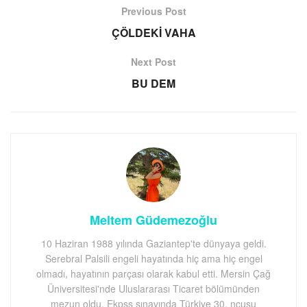
Previous Post
ÇÖLDEKİ VAHA
Next Post
BU DEM
Meltem Güdemezoğlu
10 Haziran 1988 yılında Gaziantep'te dünyaya geldi.
Serebral Palsili engeli hayatında hiç ama hiç engel
olmadı, hayatının parçası olarak kabul etti. Mersin Çağ
Üniversitesi'nde Uluslararası Ticaret bölümünden
mezun oldu. Ekpss sınavında Türkiye 30. ncusu