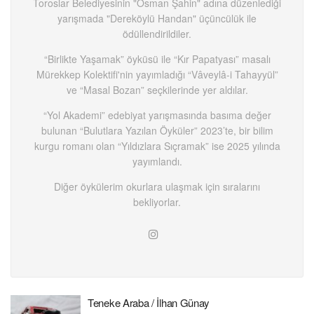
Toroslar Belediyesinin "Osman Şahin" adına düzenlediği
yarışmada "Dereköylü Handan" üçüncülük ile
ödüllendirildiler.
“Birlikte Yaşamak” öyküsü ile “Kır Papatyası” masalı
Mürekkep Kolektifi'nin yayımladığı “Vâveylâ-i Tahayyül”
ve “Masal Bozan” seçkilerinde yer aldılar.
“Yol Akademi” edebiyat yarışmasında basıma değer
bulunan “Bulutlara Yazılan Öyküler” 2023’te, bir bilim
kurgu romanı olan “Yıldızlara Sıçramak” ise 2025 yılında
yayımlandı.
Diğer öykülerim okurlara ulaşmak için sıralarını
bekliyorlar.
Teneke Araba / İlhan Günay