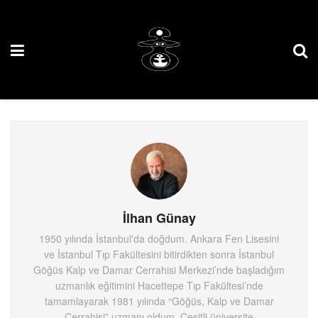
İlhan Günay
1950 yılında İstanbul'da doğdum. Ankara Fen Lisesini
ve İstanbul Tıp Fakültesini bitirdikten sonra İstanbul
Göğüs Kalp ve Damar Cerrahisi Merkezi’nde başladığım
uzmanlık eğitimini Hacettepe Tıp Fakültesi’nde
tamamlayarak 1981 yılında “Göğüs, Kalp ve Damar
Cerrahisi” uzmanı oldum. Çeşitli üniversite