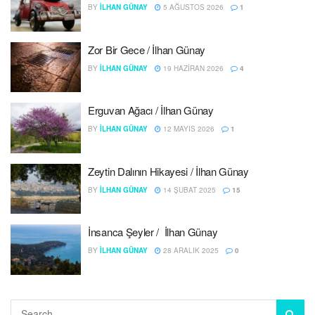
BY
İLHAN GÜNAY
5 AĞUSTOS 2026
1
Zor Bir Gece / İlhan Günay
BY
İLHAN GÜNAY
19 HAZIRAN 2026
4
Erguvan Ağacı / İlhan Günay
BY
İLHAN GÜNAY
12 MAYIS 2026
1
Zeytin Dalının Hikayesi / İlhan Günay
BY
İLHAN GÜNAY
14 ŞUBAT 2025
15
İnsanca Şeyler / İlhan Günay
BY
İLHAN GÜNAY
28 ARALIK 2025
0