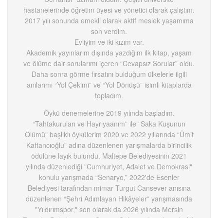
hastanelerinde öğretim üyesi ve yönetici olarak çalıştım.
2017 yılı sonunda emekli olarak aktif meslek yaşamıma
son verdim.
Evliyim ve iki kızım var.
Akademik yayınlarım dışında yazdığım ilk kitap, yaşam
ve ölüme dair sorularımı içeren “Cevapsız Sorular” oldu.
Daha sonra görme fırsatını bulduğum ülkelerle ilgili
anılarımı “Yol Çekimi” ve “Yol Dönüşü” isimli kitaplarda
topladım.
Öykü denemelerine 2019 yılında başladım.
“Tahtakuruları ve Hayriyaanım” ile "Saka Kuşunun
Ölümü" başlıklı öykülerim 2020 ve 2022 yıllarında “Ümit
Kaftancıoğlu" adına düzenlenen yarışmalarda birincilik
ödülüne layık bulundu. Maltepe Belediyesinin 2021
yılında düzenlediği "Cumhuriyet, Adalet ve Demokrasi"
konulu yarışmada “Senaryo,” 2022'de Esenler
Belediyesi tarafından mimar Turgut Cansever anısına
düzenlenen “Şehri Adımlayan Hikâyeler” yarışmasında
"Yıldırımspor," son olarak da 2026 yılında Mersin