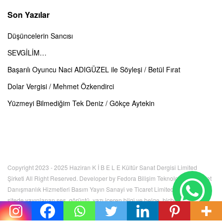
Son Yazılar
Düşüncelerin Sancısı
SEVGİLİM…
Başarılı Oyuncu Naci ADIGÜZEL ile Söyleşi / Betül Fırat
Dolar Vergisi / Mehmet Özkendirci
Yüzmeyi Bilmediğim Tek Deniz / Gökçe Aytekin
Copyright 2023 - 2025 Haziran K İ B E L E Kültür Sanat Dergisi Limited
Şirketi All Right Reserved. Developer by Fedora Bilişim Teknolojileri İnternet
Danışmanlık Hizmetleri Basım Yayın Sanayi ve Ticaret Limited Şirketi. Bu
sitede yayınlanan ses, görüntü, yazı içeren bilgi ve belge, hiçbir şekilde
kullanılamaz, izinsiz kopyalanamaz. Tüm hakları K İ B E L E Kültür Sanat
Dergisi Limited Şirketi'ne aittir.