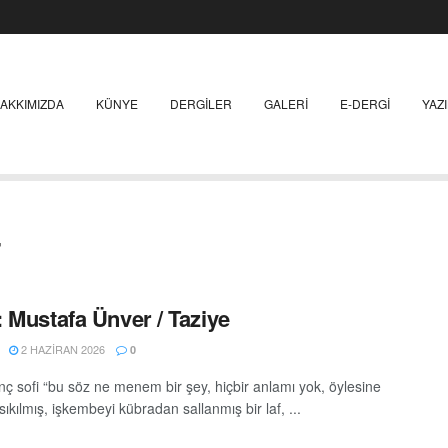
AKKIMIZDA
KÜNYE
DERGILER
GALERI
E-DERGI
YAZ
r
 Mustafa Ünver / Taziye
2 HAZIRAN 2026
0
enç sofi “bu söz ne menem bir şey, hiçbir anlamı yok, öylesine
ıkılmış, işkembeyi kübradan sallanmış bir laf, ...