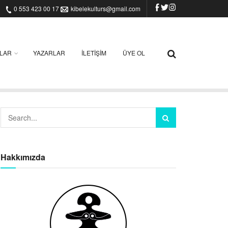
0 553 423 00 17
kibelekulturs@gmail.com
ILAR
YAZARLAR
İLETIŞIM
ÜYE OL
Hakkımızda