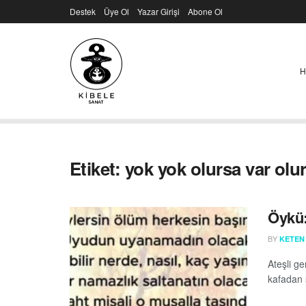
Destek
Üye Ol
Yazar Girişi
Abone Ol
H
Etiket:
yok yok olursa var olu
Öykü:
BY
KETEN
Ateşli g
kafadan s