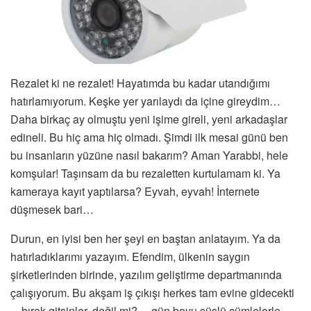
Rezalet ki ne rezalet! Hayatımda bu kadar utandığımı
hatırlamıyorum. Keşke yer yarılaydı da içine gireydim…
Daha birkaç ay olmuştu yeni işime gireli, yeni arkadaşlar
edineli. Bu hiç ama hiç olmadı. Şimdi ilk mesai günü ben
bu insanların yüzüne nasıl bakarım? Aman Yarabbi, hele
komşular! Taşınsam da bu rezaletten kurtulamam ki. Ya
kameraya kayıt yaptılarsa? Eyvah, eyvah! İnternete
düşmesek bari…
Durun, en iyisi ben her şeyi en baştan anlatayım. Ya da
hatırladıklarımı yazayım. Efendim, ülkenin saygın
şirketlerinden birinde, yazılım geliştirme departmanında
çalışıyorum. Bu akşam iş çıkışı herkes tam evine gidecekti
—bırak gitsinler, değil mi?— gün boyu süslü cümlelerle