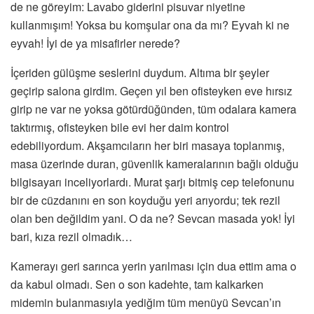
de ne göreyim: Lavabo giderini pisuvar niyetine
kullanmışım! Yoksa bu komşular ona da mı? Eyvah ki ne
eyvah! İyi de ya misafirler nerede?
İçeriden gülüşme seslerini duydum. Altıma bir şeyler
geçirip salona girdim. Geçen yıl ben ofisteyken eve hırsız
girip ne var ne yoksa götürdüğünden, tüm odalara kamera
taktırmış, ofisteyken bile evi her daim kontrol
edebiliyordum. Akşamcıların her biri masaya toplanmış,
masa üzerinde duran, güvenlik kameralarının bağlı olduğu
bilgisayarı inceliyorlardı. Murat şarjı bitmiş cep telefonunu
bir de cüzdanını en son koyduğu yeri arıyordu; tek rezil
olan ben değildim yani. O da ne? Sevcan masada yok! İyi
bari, kıza rezil olmadık…
Kamerayı geri sarınca yerin yarılması için dua ettim ama o
da kabul olmadı. Sen o son kadehte, tam kalkarken
midemin bulanmasıyla yediğim tüm menüyü Sevcan’ın