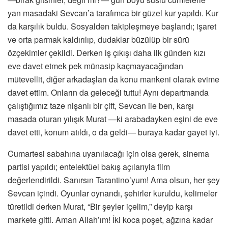
yan masadaki Sevcan’a tarafımca bir güzel kur yapıldı. Kur
da karşılık buldu. Sosyalden takipleşmeye başlandı; işaret
ve orta parmak kaldırılıp, dudaklar büzülüp bir sürü
özçekimler çekildi. Derken iş çıkışı daha ilk günden kızı
eve davet etmek pek münasip kaçmayacağından
mütevellit, diğer arkadaşları da konu mankeni olarak evime
davet ettim. Onların da geleceği tuttu! Aynı departmanda
çalıştığımız taze nişanlı bir çift, Sevcan ile ben, karşı
masada oturan yılışık Murat —ki arabadayken eşini de eve
davet etti, konum atıldı, o da geldi— buraya kadar gayet iyi.
Cumartesi sabahına uyanılacağı için olsa gerek, sinema
partisi yapıldı; entelektüel bakış açılarıyla film
değerlendirildi. Sanırsın Tarantino’yum! Ama olsun, her şey
Sevcan içindi. Oyunlar oynandı, şehirler kuruldu, kelimeler
türetildi derken Murat, “Bir şeyler içelim,” deyip karşı
markete gitti. Aman Allah’ım! İki koca poşet, ağzına kadar