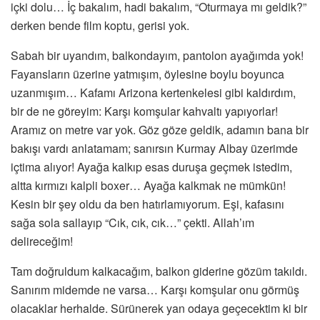
içki dolu… İç bakalım, hadi bakalım, “Oturmaya mı geldik?”
derken bende film koptu, gerisi yok.
Sabah bir uyandım, balkondayım, pantolon ayağımda yok!
Fayansların üzerine yatmışım, öylesine boylu boyunca
uzanmışım… Kafamı Arizona kertenkelesi gibi kaldırdım,
bir de ne göreyim: Karşı komşular kahvaltı yapıyorlar!
Aramız on metre var yok. Göz göze geldik, adamın bana bir
bakışı vardı anlatamam; sanırsın Kurmay Albay üzerimde
içtima alıyor! Ayağa kalkıp esas duruşa geçmek istedim,
altta kırmızı kalpli boxer… Ayağa kalkmak ne mümkün!
Kesin bir şey oldu da ben hatırlamıyorum. Eşi, kafasını
sağa sola sallayıp “Cık, cık, cık…” çekti. Allah’ım
delireceğim!
Tam doğruldum kalkacağım, balkon giderine gözüm takıldı.
Sanırım midemde ne varsa… Karşı komşular onu görmüş
olacaklar herhalde. Sürünerek yan odaya geçecektim ki bir