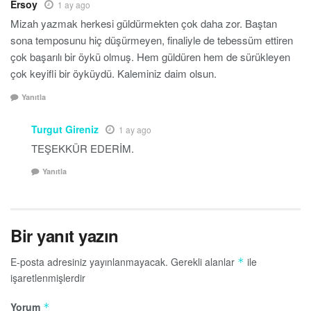
Ersoy
1 ay ago
Mizah yazmak herkesi güldürmekten çok daha zor. Baştan
sona temposunu hiç düşürmeyen, finaliyle de tebessüm ettiren
çok başarılı bir öykü olmuş. Hem güldüren hem de sürükleyen
çok keyifli bir öyküydü. Kaleminiz daim olsun.
Yanıtla
Turgut Gireniz
1 ay ago
TEŞEKKÜR EDERİM.
Yanıtla
Bir yanıt yazın
E-posta adresiniz yayınlanmayacak.
Gerekli alanlar
ile
*
işaretlenmişlerdir
Yorum
*