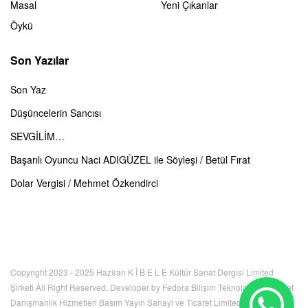
Masal
Yeni Çıkanlar
Öykü
Son Yazılar
Son Yaz
Düşüncelerin Sancısı
SEVGİLİM…
Başarılı Oyuncu Naci ADIGÜZEL ile Söyleşi / Betül Fırat
Dolar Vergisi / Mehmet Özkendirci
Copyright 2023 - 2025 Haziran K İ B E L E Kültür Sanat Dergisi Limited
Şirketi All Right Reserved. Developer by Fedora Bilişim Teknolojileri İnternet
Danışmanlık Hizmetleri Basım Yayın Sanayi ve Ticaret Limited Şirketi. Bu