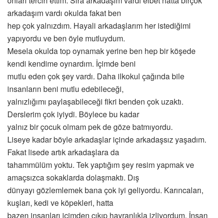
onları tercih ettim. Sıra arkadaşım vardı elbet hatta birçok
arkadaşım vardı okulda fakat ben
hep çok yalnızdım. Hayali arkadaşlarım her istediğimi
yapıyordu ve ben öyle mutluydum.
Mesela okulda top oynamak yerine ben hep bir köşede
kendi kendime oynardım. İçimde beni
mutlu eden çok şey vardı. Daha ilkokul çağında bile
insanların beni mutlu edebileceği,
yalnızlığımı paylaşabileceği fikri benden çok uzaktı.
Derslerim çok iyiydi. Böylece bu kadar
yalnız bir çocuk olmam pek de göze batmıyordu.
Liseye kadar böyle arkadaşlar içinde arkadaşsız yaşadım.
Fakat lisede artık arkadaşlara da
tahammülüm yoktu. Tek yaptığım şey resim yapmak ve
amaçsızca sokaklarda dolaşmaktı. Dış
dünyayı gözlemlemek bana çok iyi geliyordu. Karıncaları,
kuşları, kedi ve köpekleri, hatta
bazen insanları içimden çıkıp hayranlıkla izliyordum. İnsan