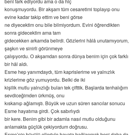
beni fark ediyordu ama o da hiç
konuşmuyordu. Bir akşam tüm cesaretimi toplayıp onu
evine kadar takip ettim ve beni görse
ne diyecektim onu bile bilmiyordum. Evini öğrendikten
sonra gidecektim ama tam
gidecekken arkamda belirdi. Gözlerini hâlâ unutamıyorum,
şaşkın ve sinirli görünmeye
çalışıyordu. O akşamdan sonra dünya benim için çok farklı
bir hâl aldı.
Esme hep yanımdaydı, tüm kaprislerime ve yalnızlık
krizlerime göz yumuyordu. Belki de iki
kişilik mutlu yalnızlığı bulan tek çifttik. Başlarda tenhalığım
sevdiceğimden ürkmüş, onu
kıskanıp ağlamıştı. Büyük ve uzun süren sancılar sonucu
Esme hayatıma girdi. Çok sabırlıydı
bir kere. Benim gibi bir adamla nasıl mutlu olduğunu
anlamakta güçlük çekiyordum doğrusu.
Esme’nin büyülü elleriyle hayata bağlanmak beni daha da