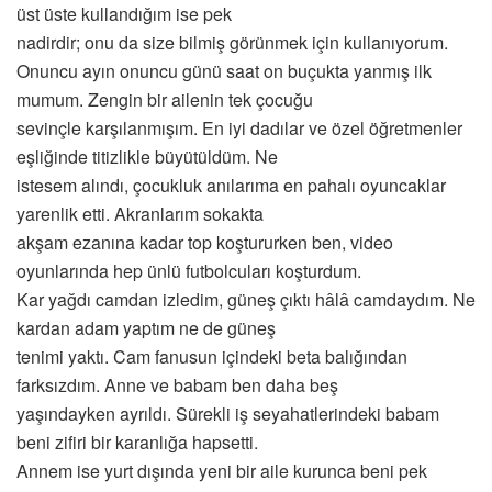
üst üste kullandığım ise pek
nadirdir; onu da size bilmiş görünmek için kullanıyorum.
Onuncu ayın onuncu günü saat on buçukta yanmış ilk
mumum. Zengin bir ailenin tek çocuğu
sevinçle karşılanmışım. En iyi dadılar ve özel öğretmenler
eşliğinde titizlikle büyütüldüm. Ne
istesem alındı, çocukluk anılarıma en pahalı oyuncaklar
yarenlik etti. Akranlarım sokakta
akşam ezanına kadar top koştururken ben, video
oyunlarında hep ünlü futbolcuları koşturdum.
Kar yağdı camdan izledim, güneş çıktı hâlâ camdaydım. Ne
kardan adam yaptım ne de güneş
tenimi yaktı. Cam fanusun içindeki beta balığından
farksızdım. Anne ve babam ben daha beş
yaşındayken ayrıldı. Sürekli iş seyahatlerindeki babam
beni zifiri bir karanlığa hapsetti.
Annem ise yurt dışında yeni bir aile kurunca beni pek