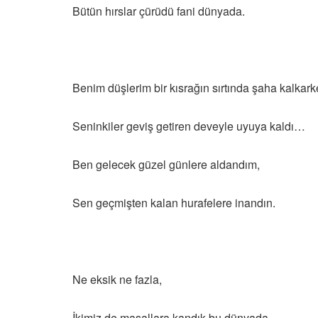
Bütün hırslar çürüdü fani dünyada.
Benim düşlerim bir kısrağın sırtında şaha kalkark
Seninkiler geviş getiren deveyle uyuya kaldı…
Ben gelecek güzel günlere aldandım,
Sen geçmişten kalan hurafelere inandın.
Ne eksik ne fazla,
İkimiz de masallara kandık bu dünyada.