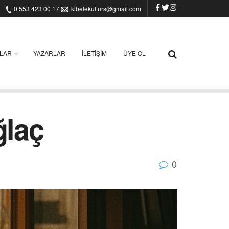
0 553 423 00 17
kibelekulturs@gmail.com
ILAR
YAZARLAR
İLETIŞIM
ÜYE OL
ğlaç
0