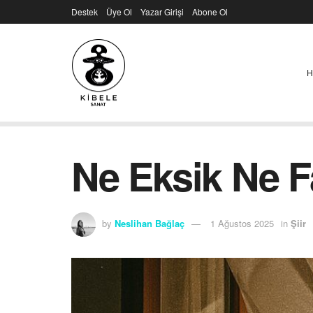
Destek
Üye Ol
Yazar Girişi
Abone Ol
H
Ne Eksik Ne F
by
Neslihan Bağlaç
1 Ağustos 2025
in
Şiir