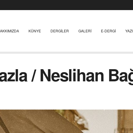
AKKIMIZDA
KÜNYE
DERGILER
GALERI
E-DERGI
YAZ
azla / Neslihan Ba