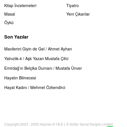
Kitap İncelemeleri
Tiyatro
Masal
Yeni Çıkanlar
Öykü
Son Yazılar
Mavilerini Giyin de Gel / Ahmet Ayhan
Yalnızlık-4 / Aşk Yazarı Mustafa Çifci
Emirdağ’ın Belçika Dumanı / Mustafa Ünver
Hayatın Bilmecesi
Hayat Kadını / Mehmet Özkendirci
Copyright 2023 - 2025 Haziran K İ B E L E Kültür Sanat Dergisi Limited