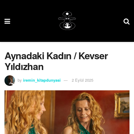
Aynadaki Kadın / Kevser
Yıldızhan
by
iremin_kitapdunyasi
2 Eylül 2025