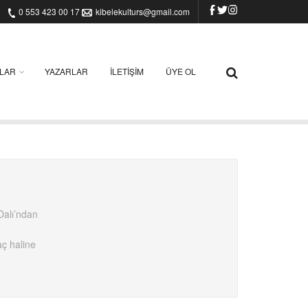
0 553 423 00 17
kibelekulturs@gmail.com
ILAR
YAZARLAR
İLETIŞIM
ÜYE OL
Dalı’ndan
aç haline