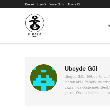
Destek
Üye Ol
Yazar Girişi
Abone Ol
H
Ubeyde Gül
Ubeyde Gül, 1998’de Bursa / 
mezun oldu. Psikoloji ve edebi
yazılarında göstermek istedi
getirdi. Onlarla beraber, ruh