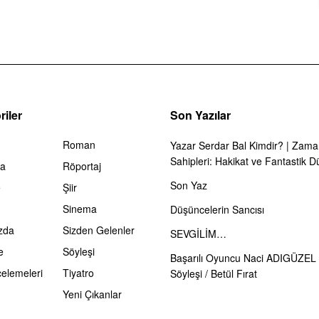
iler
Son Yazılar
Roman
Yazar Serdar Bal Kimdir? | Zama
Sahipleri: Hakikat ve Fantastik D
ma
Röportaj
Son Yaz
e
Şiir
Sinema
Düşüncelerin Sancısı
zda
Sizden Gelenler
SEVGİLİM…
e
Söyleşi
Başarılı Oyuncu Naci ADIGÜZEL 
celemeleri
Tiyatro
Söyleşi / Betül Fırat
Yeni Çıkanlar