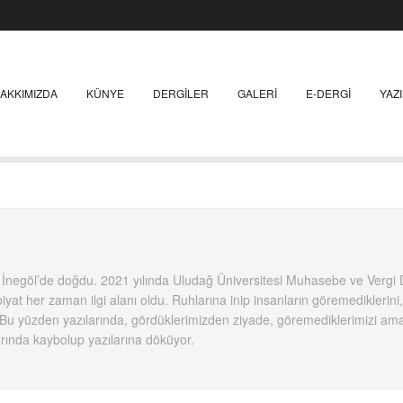
AKKIMIZDA
KÜNYE
DERGILER
GALERI
E-DERGI
YAZ
İnegöl’de doğdu. 2021 yılında Uludağ Üniversitesi Muhasebe ve Vergi 
yat her zaman ilgi alanı oldu. Ruhlarına inip insanların göremediklerini,
. Bu yüzden yazılarında, gördüklerimizden ziyade, göremediklerimizi am
larında kaybolup yazılarına döküyor.