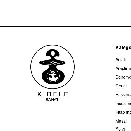
Kategor
Anlatı
Araştır
Denem
Genel
Hakkımı
İncelem
Kitap İn
Masal
Öykü